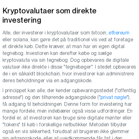
Kryptovalutaer som direkte
investering
Alle, der investerer i kryptovalutaer som bitcoin,
ethereum
eller solana, kan gøre det på traditionel vis ved at foretage
et direkte køb. Dette kræver, at man har en egen digital
tegnebog. Investoren kan derefter købe og sælge
kryptovaluta via sin tegnebog. Dog opbevares de digitale
valutaer ikke direkte i disse "tegnebøger". I stedet opbevares
de i en såkaldt blockchain, hvor investorer kan administrere
deres beholdninger via en adgangskode.
I princippet kan alle, der kender opbevaringsstedet ("offentlig
adresse") og den tilhørende adgangskode ("
privat nøgle
"),
få adgang til beholdningen. Denne form for investering har
mange fordele, men indebærer også visse udfordringer. En
fordel er, at investoren kan bruge sine digitale mønter eller
"tokens" til køb i forskellige netbutikker. Metoden tilbyder
også en vis sikkerhed, forudsat at brugeren ikke glemmer
sin adgangskode, eller at uvedkommende får fat i den.