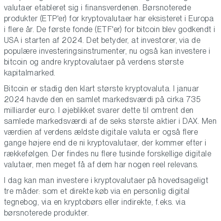
valutaer etableret sig i finansverdenen. Børsnoterede
produkter (ETP'er) for kryptovalutaer har eksisteret i Europa
i flere år. De første fonde (ETF'er) for bitcoin blev godkendt i
USA i starten af ​​2024. Det betyder, at investorer, via de
populære investeringsinstrumenter, nu også kan investere i
bitcoin og andre kryptovalutaer på verdens største
kapitalmarked.
Bitcoin er stadig den klart største kryptovaluta. I januar
2024 havde den en samlet markedsværdi på cirka 735
milliarder euro. I øjeblikket svarer dette til omtrent den
samlede markedsværdi af de seks største aktier i DAX. Men
værdien af ​​verdens ældste digitale valuta er også flere
gange højere end de ni kryptovalutaer, der kommer efter i
rækkefølgen. Der findes nu flere tusinde forskellige digitale
valutaer, men meget få af dem har nogen reel relevans.
I dag kan man investere i kryptovalutaer på hovedsageligt
tre måder: som et direkte køb via en personlig digital
tegnebog, via en kryptobørs eller indirekte, f.eks. via
børsnoterede produkter.