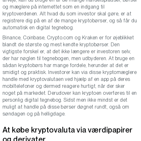
og mæglere på internettet som en indgang til
kryptoverdenen. Alt hvad du som investor skal gøre, er at
registrere dig på en af de mange kryptobørser, og så får du
automatisk en digital tegnebog.
Binance, Coinbase, Crypto.com og Kraken er for øjeblikket
blandt de største og mest kendte kryptobørser. Den
vigtigste forskel er, at det ikke længere er investoren selv,
der har nøglen til tegnebogen, men udbyderen. At bruge en
sådan kryptobørs har mange fordele, herunder at det er
smidigt og praktisk. Investorer kan via disse kryptomæglere
handle med kryptovalutaen ved hjælp af en app på deres
mobiltelefoner og dermed reagere hurtigt, når der sker
noget på markedet. Derudover kan kryptoen overføres til en
personlig digital tegnebog. Sidst men ikke mindst er det
muligt at handle på disse børser døgnet rundt, også om
søndagen og på helligdage.
At købe kryptovaluta via værdipapirer
og derivater