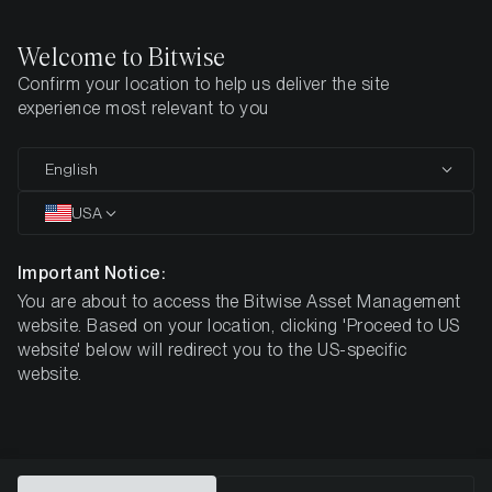
Welcome to Bitwise
Confirm your location to help us deliver the site
Startseite
Know-How
Research
experience most relevant to you
English
Dieser Artikel ist nur auf Englisch verfügbar
USA
Kryptobørser, wallets eller
børsnoterede produkter - hvordan
Important Notice:
You are about to access the Bitwise Asset Management
investerer man bedst i
website. Based on your location, clicking 'Proceed to US
kryptovalutaer?
website' below will redirect you to the US-specific
website.