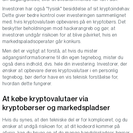
Investoren har også "fysisk" besiddelse af sit kryptoindehav.
Dette giver bedre kontrol over investeringen sammenlignet
med, hvis kryptovalutaen opbevares på en kryptobørs. Det
beskytter beholdningen mod hackerangreb og gør, at
investoren undgår risikoen for at blive påvirket, hvis en
markedspaladsoperatør går konkurs.
Men det er vigtigt at forstå, at hvis du mister
adgangsinformationerne til din egen tegnebog, mister du
også dens indhold, dvs. hele din investering. Investorer, der
ønsker at opbevare deres kryptovalutaer i en personlig
tegnebog, bør derfor have en vis teknisk forståelse for,
hvordan dette fungerer.
At købe kryptovalutaer via
kryptobørser og markedspladser
Hvis du synes, at den tekniske del er for kompliceret, og du
ønsker at undgå risikoen for, at dit kodeord kommer på
afveje, kan du bruge en af de mange handelspladser, børser