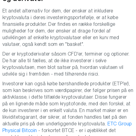
Et andet alternativ for dem, der ønsker at inkludere
kryptovaluta i deres investeringsportefølje, er at købe
finansielle produkter. Der findes en række forskellige
muligheder for dem, der ønsker at drage fordel af
udviklingen af enkelte kryptovalutaer eller en kurv med
valutaer, også kendt som en "basket".
Der er kryptoderivater såsom CFD'er, terminer og optioner.
De har alle til fælles, at de ikke investerer i selve
kryptovalutaen, men blot satser på, hvordan valutaen vil
udvikle sig i fremtiden - med tilhørende risici.
Investorer kan også købe børshandlede produkter (ETP'er),
som kan beskrives som værdipapirer, der følger prisen på en
aktivklasse, i dette tilfælde kryptovalutaer. Disse fungerer
på en lignende måde som kryptofonde, med den forskel, at
de kun investerer i en enkelt valuta. En market maker er en
likviditetsgarant, der sikrer, at fonden handles tæt på den
aktuelle pris på den underliggende kryptovaluta.
ETC Group
Physical Bitcoin
- forkortet BTCE - er i øjeblikket det