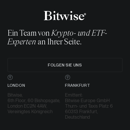
Ein Team von
Krypto- und ETF-
Experten
an Ihrer Seite.
FOLGEN SIE UNS
LONDON
FRANKFURT
Bitwise,
Emittent:
6th Floor, 60 Bishopsgate,
Bitwise Europe GmbH
London EC2N 4AW,
Thurn- und Taxis Platz 6
Vereinigtes Königreich
60313 Frankfurt,
Deutschland