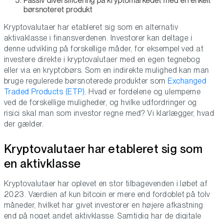
Passiv diversificering på kryptomarkedet med en enkelt
børsnoteret produkt
Kryptovalutaer har etableret sig som en alternativ
aktivaklasse i finansverdenen. Investorer kan deltage i
denne udvikling på forskellige måder, for eksempel ved at
investere direkte i kryptovalutaer med en egen tegnebog
eller via en kryptobørs. Som en indirekte mulighed kan man
bruge regulerede børsnoterede produkter som
Exchanged
Traded Products (ETP)
. Hvad er fordelene og ulemperne
ved de forskellige muligheder, og hvilke udfordringer og
risici skal man som investor regne med? Vi klarlægger, hvad
der gælder.
Kryptovalutaer har etableret sig som
en aktivklasse
Kryptovalutaer har oplevet en stor tilbagevenden i løbet af
2023. Værdien af ​​kun bitcoin er mere end fordoblet på tolv
måneder, hvilket har givet investorer en højere afkastning
end på noget andet aktivklasse. Samtidig har de digitale