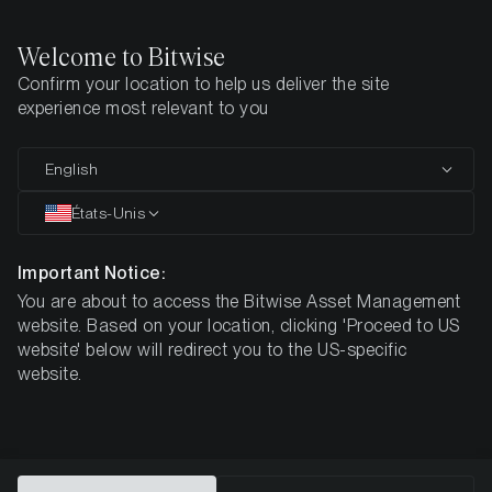
Welcome to Bitwise
Confirm your location to help us deliver the site
Page d'accueil
Apprendre
Recherche
experience most relevant to you
English
Cet article n’est disponible qu’en anglais
États-Unis
Vad är staking och hur kan jag
tjäna pengar på det?
Important Notice:
You are about to access the Bitwise Asset Management
website. Based on your location, clicking 'Proceed to US
website' below will redirect you to the US-specific
website.