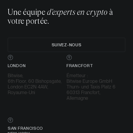
Une équipe
d'experts en crypto
à
votre portée.
SUIVEZ-NOUS
LONDON
FRANCFORT
Bitwise,
Émetteur :
6th Floor, 60 Bishopsgate,
Bitwise Europe GmbH
London EC2N 4AW,
Thurn- und Taxis Platz 6
Royaume-Uni
60313 Francfort,
Allemagne
SAN FRANCISCO