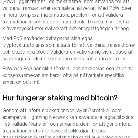
(PoW) ligger främst i de mekanismer som används för att
validera transaktioner och säkra nätverket. Med PoW löser
miners komplexa matematiska problem för att validera
transaktioner och lägga till nya block i blockkedjan. Detta
kräver mycket stor datorkraft och energiåtgången är hög.
Med PoS använder deltagarna sina egna
kryptovalutatokens som insats för att validera transaktioner
och skapa nya block. Valideraren väljs vanligtvis ut baserat
på mängden tokens som deponerats och andra kriterier.
PoW och PoS har olika fördelar och nackdelar, och valet av
konsensusmekanism beror ofta på nätverkets specifika
ambition och mål.
Hur fungerar staking med bitcoin?
Genom att införa sidokedjor och layer 2protokoll som
exempelvis Lightning Network kan användare lagra bitcoins
i så kallade "kanaler" och använda dem för att genomföra
transaktioner utanför huvudblockkedjan. Dessa
transaktioner överförs sedan tillbaka till huvudblockkedjan