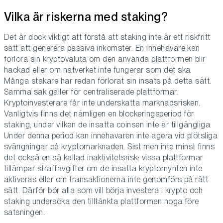
Vilka är riskerna med staking?
Det är dock viktigt att förstå att staking inte är ett riskfritt
sätt att generera passiva inkomster. En innehavare kan
förlora sin kryptovaluta om den använda plattformen blir
hackad eller om nätverket inte fungerar som det ska.
Många stakare har redan förlorat sin insats på detta sätt.
Samma sak gäller för centraliserade plattformar.
Kryptoinvesterare får inte underskatta marknadsrisken.
Vanligtvis finns det nämligen en blockeringsperiod för
staking, under vilken de insatta coinsen inte är tillgängliga.
Under denna period kan innehavaren inte agera vid plötsliga
svängningar på kryptomarknaden. Sist men inte minst finns
det också en så kallad inaktivitetsrisk: vissa plattformar
tillämpar straffavgifter om de insatta kryptomynten inte
aktiveras eller om transaktionerna inte genomförs på rätt
sätt. Därför bör alla som vill börja investera i krypto och
staking undersöka den tilltänkta plattformen noga före
satsningen.