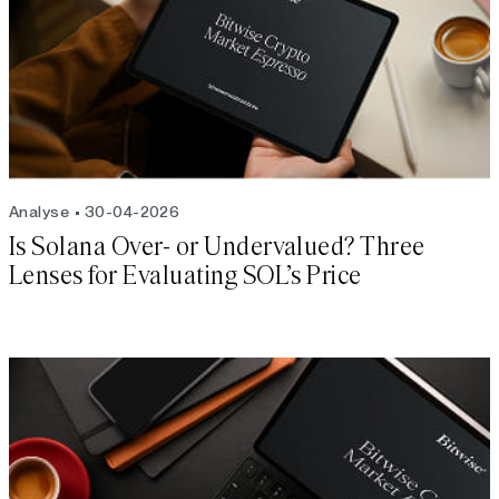
Analyse
30-04-2026
Is Solana Over- or Undervalued? Three
Lenses for Evaluating SOL’s Price