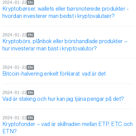
2024-01-22
EN
Kryptobørser, wallets eller børsnoterede produkter -
hvordan investerer man bedst i kryptovalutaer?
2024-01-22
EN
Kryptobörs, plånbok eller börshandlade produkter –
hur investerar man bäst i kryptovalutor?
2024-01-22
EN
Bitcoin-halvering enkelt förklarat: vad är det
2024-01-22
EN
Vad är staking och hur kan jag tjäna pengar på det?
2024-01-22
EN
Kryptofonder – vad är skillnaden mellan ETP, ETC och
ETN?