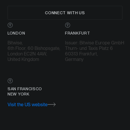
CONNECT WITH US
LONDON
FRANKFURT
Bitwise,
Issuer: Bitwise Europe GmbH
6th Floor, 60 Bishopsgate,
Thurn- und Taxis Platz 6
London EC2N 4AW,
60313 Frankfurt,
United Kingdom
Germany
SAN FRANCISCO
NEW YORK
Visit the US website