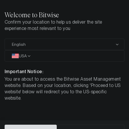
Welcome to Bitwise
Confirm your location to help us deliver the site
Home
Insights
Authors
Maximilian Monteleone
experience most relevant to you
Maximilian Monteleone
English
USA
Director, Head of Marketing — Europe
Important Notice:
You are about to access the Bitwise Asset Management
website. Based on your location, clicking 'Proceed to US
website' below will redirect you to the US-specific
website.