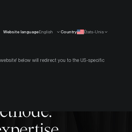
Français
APPRENDRE
L’ENTREPRISE
CONTACTS
Website language
English
Country
États-Unis
Philosophie du Produit
Histoire
Partenaires
bsite' below will redirect you to the US-specific
méthode.
xpertise.