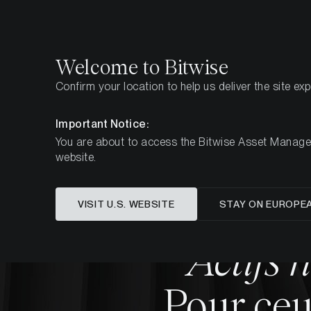
Select
Select
Welcome to Bitwise
Confirm your location to help us deliver the site ex
Page d'accueil
L’entreprise
Important Notice:
You are about to access the Bitwise Asset Manageme
website.
VISIT U.S. WEBSITE
STAY ON EUROPE
Actifs 
Pour ceu