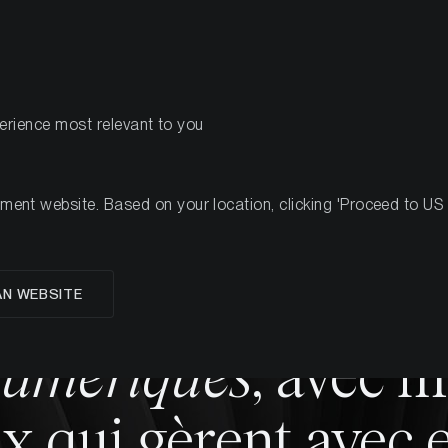
PRODUITS
RESSOURCES
perience most relevant to you
Entreprise
Mission
Équipe
nt website. Based on your location, clicking 'Proceed to US we
AN WEBSITE
QUI SOMMES-NOUS
numériques
, avec 
x qui gèrent avec e