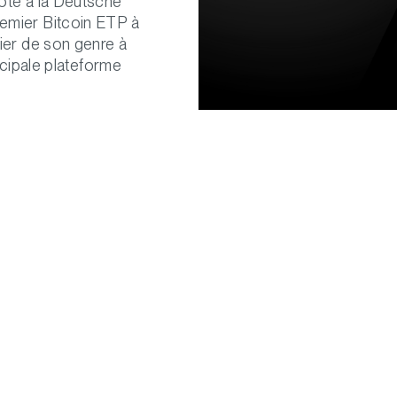
oté à la Deutsche
emier Bitcoin ETP à
ier de son genre à
ncipale plateforme