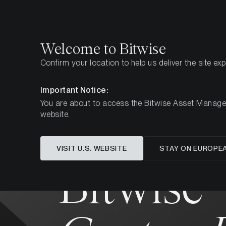
Select
Select
Welcome to Bitwise
Confirm your location to help us deliver the site ex
Page d'accueil
Tous les produits
BWCC
Important Notice:
You are about to access the Bitwise Asset Manageme
COMMUNICATION PUBLICITAIRE
website.
VISIT U.S. WEBSITE
STAY ON EUROPE
Bitwise