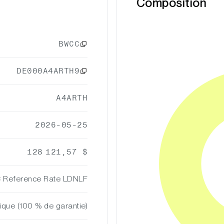
Composition
BWCC
DE000A4ARTH9
A4ARTH
2026-05-25
128 121,57 $
C Reference Rate LDNLF
ique (100 % de garantie)