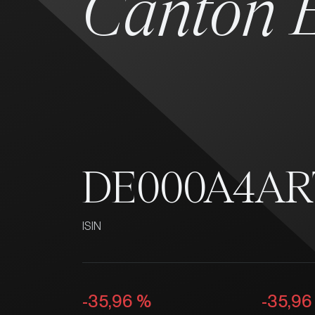
Canton 
DE000A4AR
ISIN
-35,96 %
-35,96