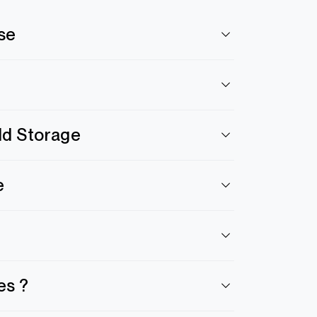
se
ld Storage
e
es ?