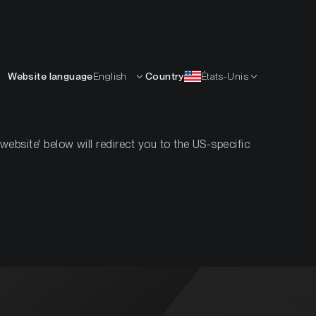
Français
APPRENDRE
L’ENTREPRISE
CONTACTS
Website language
English
Country
États-Unis
BWCC
bsite' below will redirect you to the US-specific