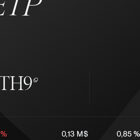
ETP
TH9
 %
0,13 M$
0,85 %