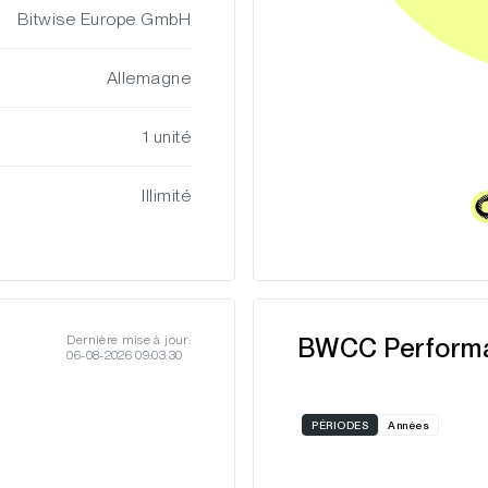
Bitwise Europe GmbH
Allemagne
1 unité
Illimité
Dernière mise à jour:
BWCC Perform
06-08-2026 09:03:30
PÉRIODES
Années