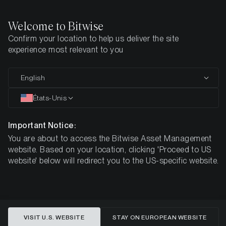
Welcome to Bitwise
Confirm your location to help us deliver the site
Page d'accueil
L’entreprise
Team
experience most relevant to you
Entreprise
Mission
Équipe
Philosophie du Produit
Histoire
English
États-Unis
NOTRE ÉQUIPE
Important Notice:
Pionniers de l'innovation
You are about to access the Bitwise Asset Management
website. Based on your location, clicking 'Proceed to US
en matière de gestion des
website' below will redirect you to the US-specific website.
crypto-actifs
VISIT U.S. WEBSITE
STAY ON EUROPEAN WEBSITE