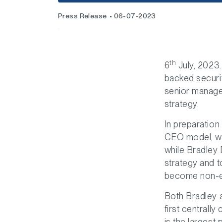
Press Release
06-07-2023
th
6
July, 2023.
backed securi
senior managem
strategy.
In preparation
CEO model, wi
while Bradley 
strategy and t
become non-ex
Both Bradley 
first central
is the largest