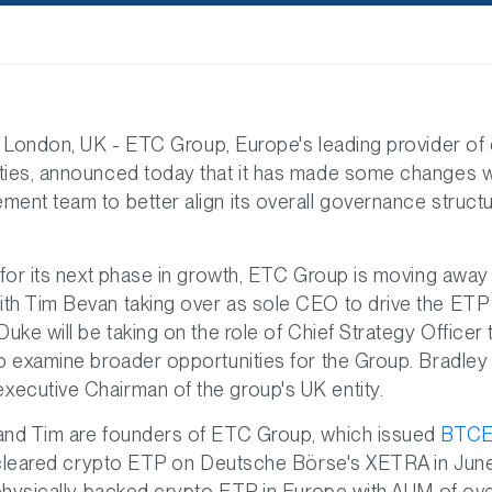
 London, UK - ETC Group, Europe's leading provider of d
ties, announced today that it has made some changes wi
ent team to better align its overall governance struct
 for its next phase in growth, ETC Group is moving away
th Tim Bevan taking over as sole CEO to drive the ETP
Duke will be taking on the role of Chief Strategy Officer 
o examine broader opportunities for the Group. Bradley w
ecutive Chairman of the group's UK entity.
and Tim are founders of ETC Group, which issued
BTC
ly cleared crypto ETP on Deutsche Börse's XETRA in Ju
 physically backed crypto ETP in Europe with AUM of ove