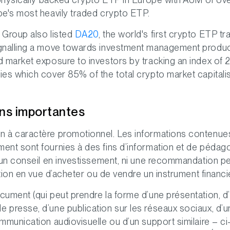
pe's most heavily traded crypto ETP.
 Group also listed
DA20
, the world's first crypto ETP tr
gnalling a move towards investment management produ
 market exposure to investors by tracking an index of 
es which cover 85% of the total crypto market capitalis
ons importantes
 à caractère promotionnel. Les informations contenue
nt sont fournies à des fins d’information et de pédago
 un conseil en investissement, ni une recommandation p
ation en vue d’acheter ou de vendre un instrument financi
ument (qui peut prendre la forme d’une présentation, d
presse, d’une publication sur les réseaux sociaux, d’un
mmunication audiovisuelle ou d’un support similaire – ci