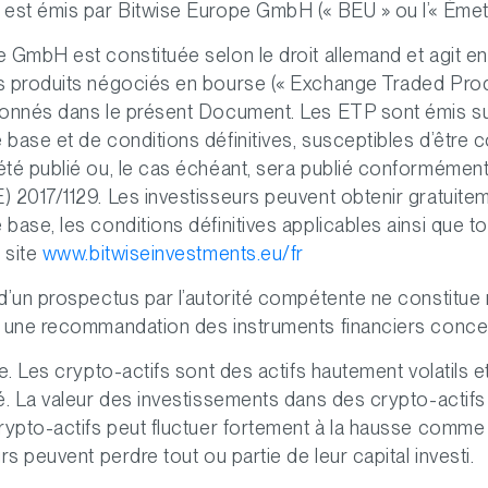
est émis par Bitwise Europe GmbH (« BEU » ou l’« Émett
 GmbH est constituée selon le droit allemand et agit en
s produits négociés en bourse (« Exchange Traded Pro
ionnés dans le présent Document. Les ETP sont émis su
base et de conditions définitives, susceptibles d’être 
té publié ou, le cas échéant, sera publié conformément
 2017/1129. Les investisseurs peuvent obtenir gratuitem
base, les conditions définitives applicables ainsi que 
e site
www.bitwiseinvestments.eu/fr
d’un prospectus par l’autorité compétente ne constitue 
i une recommandation des instruments financiers conce
ue. Les crypto-actifs sont des actifs hautement volatils 
é. La valeur des investissements dans des crypto-actif
rypto-actifs peut fluctuer fortement à la hausse comme 
rs peuvent perdre tout ou partie de leur capital investi.