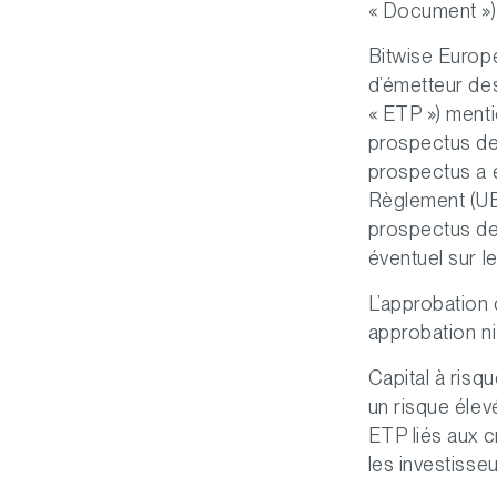
« Document ») 
Bitwise Europe
d’émetteur de
« ETP ») ment
prospectus de 
prospectus a é
Règlement (UE)
prospectus de 
éventuel sur l
L’approbation 
approbation n
Capital à risq
un risque élev
ETP liés aux c
les investisseu