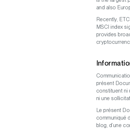
and also Euro
Recently, ETC
MSCI index si
provides broad
cryptocurrenci
Informati
Communication
présent Docume
constituent ni
ni une sollicit
Le présent Doc
communiqué de 
blog, d’une co