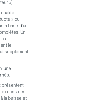
eur »).
 qualité
ducts » ou
r la base d’un
complétés. Un
 au
ent le
tout supplément
ni une
rnés.
et présentent
s ou dans des
à la baisse et