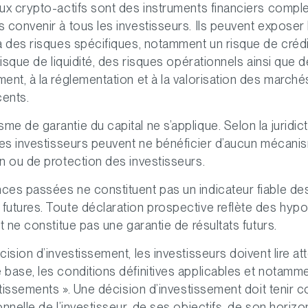
ux crypto-actifs sont des instruments financiers compl
 convenir à tous les investisseurs. Ils peuvent exposer 
à des risques spécifiques, notamment un risque de créd
risque de liquidité, des risques opérationnels ainsi que d
ent, à la réglementation et à la valorisation des march
cents.
e de garantie du capital ne s’applique. Selon la juridic
les investisseurs peuvent ne bénéficier d’aucun mécani
n ou de protection des investisseurs.
ces passées ne constituent pas un indicateur fiable de
futures. Toute déclaration prospective reflète des hyp
t ne constitue pas une garantie de résultats futurs.
cision d’investissement, les investisseurs doivent lire at
base, les conditions définitives applicables et notamme
ertissements ». Une décision d’investissement doit tenir 
onnelle de l’investisseur, de ses objectifs, de son horizo