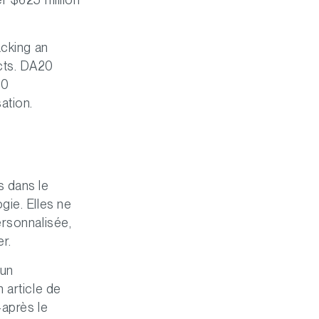
acking an
cts. DA20
20
ation.
s dans le
gie. Elles ne
ersonnalisée,
er.
’un
 article de
-après le