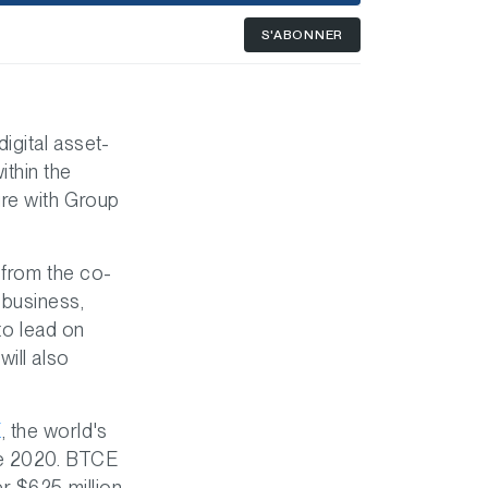
S'ABONNER
igital asset-
thin the
ure with Group
 from the co-
 business,
to lead on
ill also
E
, the world's
ne 2020. BTCE
r $625 million