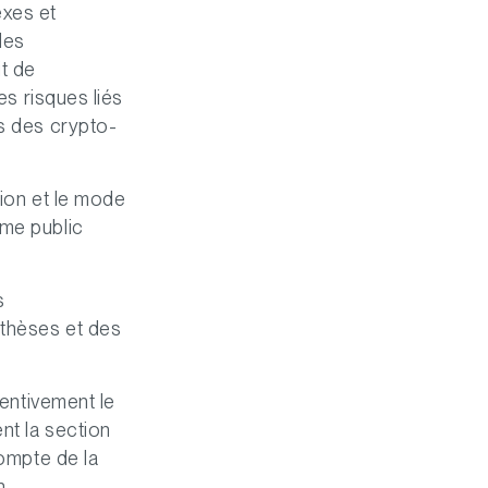
exes et
les
it de
es risques liés
és des crypto-
tion et le mode
sme public
s
othèses et des
tentivement le
nt la section
compte de la
n