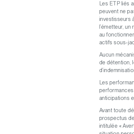
Les ETP liés a
peuvent ne pas
investisseurs 
l’émetteur, un 
au fonctionnem
actifs sous-ja
Aucun mécanism
de détention, 
d’indemnisatio
Les performan
performances 
anticipations e
Avant toute dé
prospectus de 
intitulée « Av
situation pers