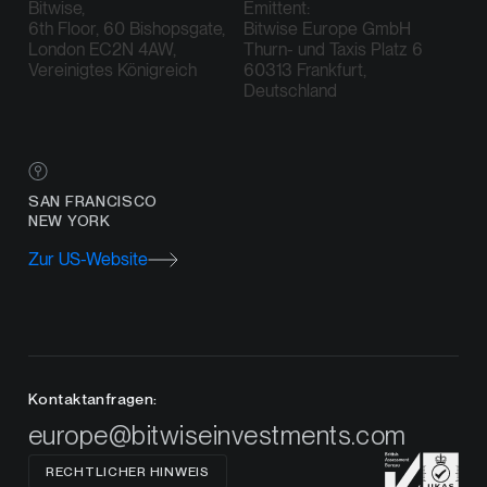
Bitwise,
Emittent:
6th Floor, 60 Bishopsgate,
Bitwise Europe GmbH
London EC2N 4AW,
Thurn- und Taxis Platz 6
Vereinigtes Königreich
60313 Frankfurt,
Deutschland
SAN FRANCISCO
NEW YORK
Zur US-Website
Kontaktanfragen:
europe@bitwiseinvestments.com
RECHTLICHER HINWEIS