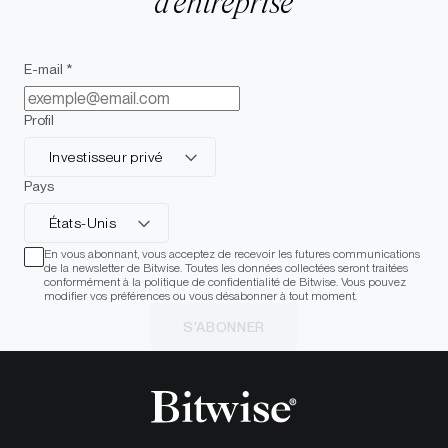
d'entreprise
E-mail *
Profil
Investisseur privé
Pays
États-Unis
En vous abonnant, vous acceptez de recevoir les futures communications
de la newsletter de Bitwise. Toutes les données collectées seront traitées
conformément à la politique de confidentialité de Bitwise. Vous pouvez
modifier vos préférences ou vous désabonner à tout moment.
S'ABONNER