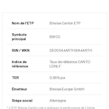
Nom de l’ETP
Bitwise Canton ETP
Symbole
BWCC
principal
ISIN / WKN
DE000A4ARTH9/A4ARTH
Indice de
Taux de référence CANTO
référence
LDNLF
TER
0,85% p.a.
Émetteur
Bitwise Europe GmbH
Siège social
Allemagne
* L'ETP Bitwise Canton vise à répliquer la performance de l'indice