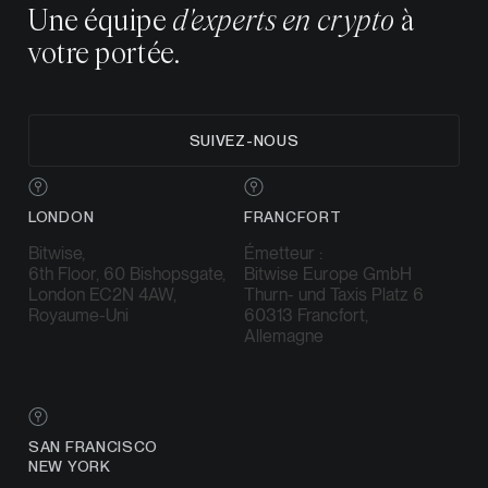
Une équipe
d'experts en crypto
à
votre portée.
SUIVEZ-NOUS
LONDON
FRANCFORT
Bitwise,
Émetteur :
6th Floor, 60 Bishopsgate,
Bitwise Europe GmbH
London EC2N 4AW,
Thurn- und Taxis Platz 6
Royaume-Uni
60313 Francfort,
Allemagne
SAN FRANCISCO
NEW YORK