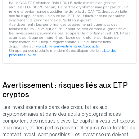
Kaiko CANTO Reference Rate LDNLF, nette des frais de gestion
annuels (TER 0,85 % par an). La part de cryptomonnaie par part d'ETP
reflète la performance quotidienne du prix du CANTO, déduction faite
des frais applicables. Le cours de l'ETP peut fluctuer et ne pas suivre
exactement la performance de l'actif sous-jacent.
Avertissement : Les performances passées ne préjugent pas des
résultats futurs. La valeur de l'ETP peut baisser comme augmenter, et
les investisseurs peuvent ne pas récupérer le montant investi. L'ETP est
soumis au risque de marché, au risque de liquidité, au risque de
conservation et au risque réglementaire. Plus d'informations
disponibles sur
www.bitwiseinvestments.eu/products
.
Un aperçu des produits mentionnés est disponible ici:
Liste des
produits Bitwise
Avertissement : risques liés aux ETP
cryptos
Les investissements dans des produits liés aux
cryptomonnaies et dans des actifs cryptographiques
comportent des risques élevés. Le capital investi est exposé
à un risque, et des pertes pouvant aller jusqu'à la totalité du
montant investi sont possibles. Les investisseurs doivent