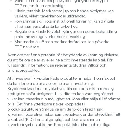
Volatilitetsrisk: Priset på kryptotillgångar och krypto-
ETP:er kan fluktuera kraftigt.
Likviditetsrisk: Marknadsdjup och handelsvolymer kan
variera, vilket påverkar orderutförandet.
Förvaringsrisk: Trots institutionell förvaring kan digitala
tillgångar vara utsatta för cyberhot.
Regulatorisk risk: Kryptotillgångar och deras behandling
omfattas av regelverk under utveckling.
Marknadsrisk: Breda marknadsrörelser kan påverka
ETP:ns värde.
Även om det finns potential för betydande avkastning riskerar
du att förlora delar av eller hela ditt investerade kapital. För
fullständig information, se relevanta Slutliga Villkor och
Grundprospektet.
Att investera i kryptolänkade produkter innebär hög risk och
du kan förlora delar av eller hela din investering.
Kryptomarknader är mycket volatila och priser kan röra sig
kraftigt och oförutsägbart. Likviditeten kan vara begränsad,
vilket kan påverka din möjlighet att köpa eller sälja till förväntat
pris. Det finns ytterligare risker kopplade till
produktstrukturen (inklusive emittent- och kreditrisk),
förvaring, operativa risker samt regelverk under utveckling. Ett
faktablad (KID) finns tillgängligt och bör läsas innan
investeringsbeslut fattas. Prospekt, faktablad och slutliga