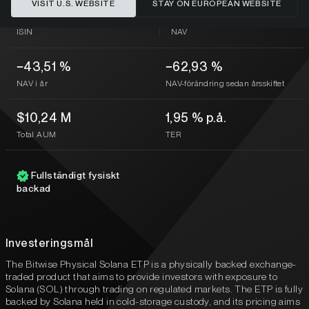
VISIT U.S. WEBSITE
STAY ON EUROPEAN WEBSITE
DE000A3GVKZ1
6,73 $
ISIN
NAV
−43,51 %
−62,93 %
NAV i år
NAV-förändring sedan årsskiftet
$10,24 M
1,95 % p.å.
Total AUM
TER
Fullständigt fysiskt
backad
Investeringsmål
The Bitwise Physical Solana ETP is a physically backed exchange-
traded product that aims to provide investors with exposure to
Solana (SOL) through trading on regulated markets. The ETP is fully
backed by Solana held in cold-storage custody, and its pricing aims