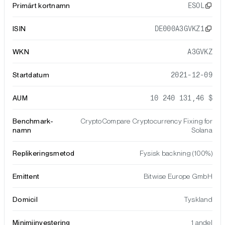
Primärt kortnamn
ESOL
ISIN
DE000A3GVKZ1
WKN
A3GVKZ
Startdatum
2021-12-09
AUM
10 240 131,46 $
Benchmark-
CryptoCompare Cryptocurrency Fixing for
namn
Solana
Replikeringsmetod
Fysisk backning (100%)
Emittent
Bitwise Europe GmbH
Domicil
Tyskland
Minimiinvestering
1 andel