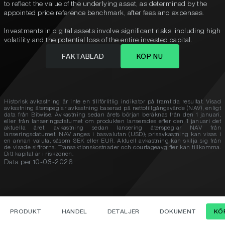
to reflect the value of the underlying asset, as determined by the
appointed price reference benchmark, after fees and expenses.
Investments in digital assets involve significant risks, including high
volatility and the potential loss of the entire invested capital.
FAKTABLAD
KÖP NU
Historisk avkastning är inte en tillförlitlig indikator på framtida resultat. Visad
avkastning återspeglar avkastning baserad på nettotillgångsvärde (NAV), enligt
data från Bitwise. Avkastning sedan årets början beräknas från den 1 januari,
eller från lanseringsdatumet om produkten lanserades efter den 1 januari det
aktuella året; avkastning sedan lansering återspeglar NAV från
lanseringsdatumet. NAV anges i basvalutan (USD); prisavkastning kan visas i
en annan valuta, såsom SEK eller EUR. Aktuell avkastning kan skilja sig från
de visade siffrorna. Transaktionskostnader och courtageavgifter kan tillkomma.
Ditt kapital är i riskzonen.
Data per
10-08-2026
PRODUKT
HANDEL
DETALJER
DOKUMENT
KÖ