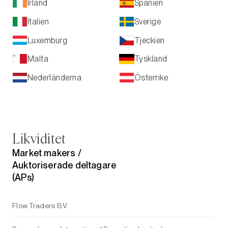
Irland
Spanien
Italien
Sverige
Luxemburg
Tjeckien
Malta
Tyskland
Österrike
Nederländerna
Likviditet
Market makers /
Auktoriserade deltagare
(APs)
Flow Traders B.V.