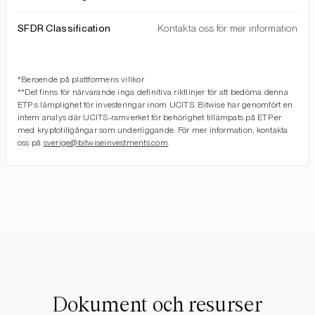
SFDR Classification
Kontakta oss för mer information
*Beroende på plattformens villkor
**Det finns för närvarande inga definitiva riktlinjer för att bedöma denna
ETP:s lämplighet för investeringar inom UCITS. Bitwise har genomfört en
intern analys där UCITS-ramverket för behörighet tillämpats på ETP:er
med kryptotillgångar som underliggande. För mer information, kontakta
oss på
sverige@bitwiseinvestments.com
.
Dokument och resurser