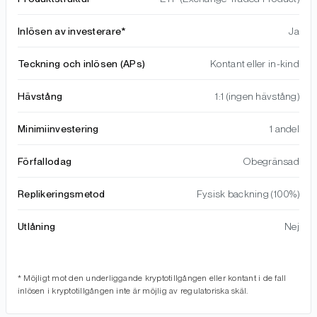
Inlösen av investerare*
Ja
Teckning och inlösen (APs)
Kontant eller in-kind
Hävstång
1:1 (ingen hävstång)
Minimiinvestering
1 andel
Förfallodag
Obegränsad
Replikeringsmetod
Fysisk backning (100%)
Utlåning
Nej
* Möjligt mot den underliggande kryptotillgången eller kontant i de fall
inlösen i kryptotillgången inte är möjlig av regulatoriska skäl.