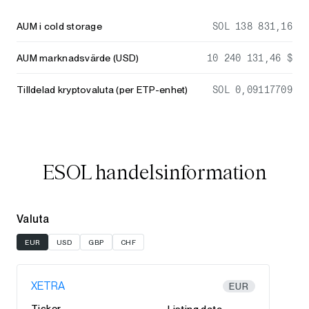
AUM i cold storage
SOL 138 831,16
AUM marknadsvärde (USD)
10 240 131,46 $
Tilldelad kryptovaluta (per ETP-enhet)
SOL 0,09117709
ESOL handelsinformation
Valuta
EUR
USD
GBP
CHF
XETRA
EUR
Ticker
Listing date: