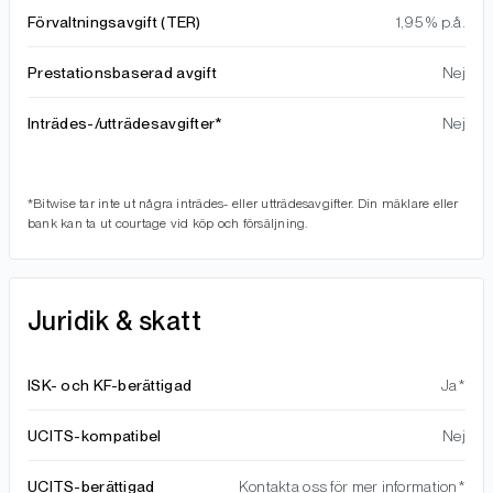
Förvaltningsavgift (TER)
1,95 % p.å.
Prestationsbaserad avgift
Nej
Inträdes-/utträdesavgifter*
Nej
*Bitwise tar inte ut några inträdes- eller utträdesavgifter. Din mäklare eller
bank kan ta ut courtage vid köp och försäljning.
Juridik & skatt
ISK- och KF-berättigad
Ja*
UCITS-kompatibel
Nej
UCITS-berättigad
Kontakta oss för mer information*