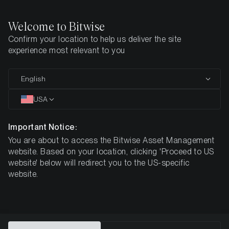
Welcome to Bitwise
Confirm your location to help us deliver the site
Den här sidan finns ännu inte på svenska. Vi jobbar på det.
experience most relevant to you
Tills vidare är den tillgänglig på engelska.
English
Home
All Products
ESOL
USA
MARKNADSKOMMUNIKATION
Important Notice:
ESOL
You are about to access the Bitwise Asset Management
website. Based on your location, clicking 'Proceed to US
Bitwise
website' below will redirect you to the US-specific
website.
Physical Solana ETP