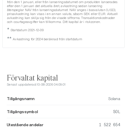
från den 1 januari, eller från lanseringsdatumet om produkten lanserades
efter den 1 januari det aktuella året; avkastning sedan lansering
återspeglar NAV från lanseringsdatumet. NAV anges i basvalutan (USD);
prisavkastning kan visas i en annan valuta, såsom SEK eller EUR. Aktuell
avkastning kan skilja sig från de visade siffrorna. Transaktionskostnader
och courtageavgifter kan tillkomma. Ditt kapital är i riskzonen.
*
Startdatum 2021-12-09
**
Avkastning för 2024 beräknad från startdatum
Förvaltat kapital
Senast uppdaterad:
10-08-2026 04:09:01
Tillgångsnamn
Solana
Tillgångssymbol
SOL
Utestående andelar
1 522 654