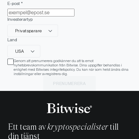
E-post *
Investerartyp
Privatsparare
Land
USA
Genom att prenumerera godkänner du att ta emot
nyhetsbrevskommunikation från Bitwise. Dina uppgifter behandlas i
enlighet med Bitwises integritetspolicy. Du kan när som helst ändra dina
inställningar eller avregistrera dig.
PRENUMERERA
Ett team av
kryptospecialister
till
din tjänst