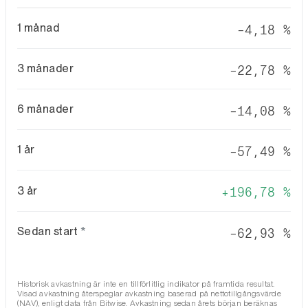
1 månad
−4,18 %
3 månader
−22,78 %
6 månader
−14,08 %
1 år
−57,49 %
3 år
196,78 %
Sedan start
*
−62,93 %
Historisk avkastning är inte en tillförlitlig indikator på framtida resultat.
Visad avkastning återspeglar avkastning baserad på nettotillgångsvärde
(NAV), enligt data från Bitwise. Avkastning sedan årets början beräknas