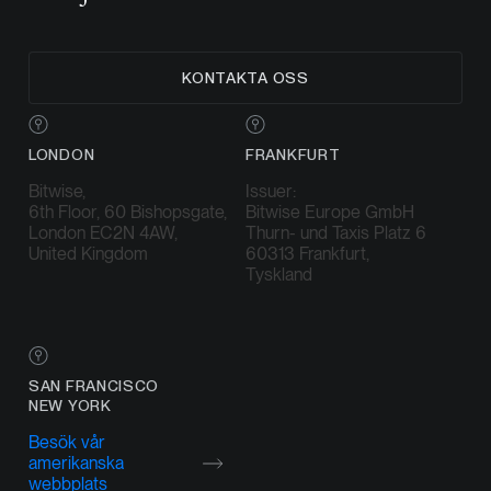
KONTAKTA OSS
LONDON
FRANKFURT
Bitwise,
Issuer:
6th Floor, 60 Bishopsgate,
Bitwise Europe GmbH
London EC2N 4AW,
Thurn- und Taxis Platz 6
United Kingdom
60313 Frankfurt,
Tyskland
SAN FRANCISCO
NEW YORK
Besök vår
amerikanska
webbplats