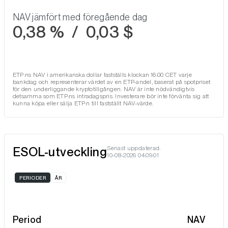
NAV jämfört med föregående dag
0,38 %
/
0,03 $
ETP:ns NAV i amerikanska dollar fastställs klockan 16:00 CET varje
bankdag och representerar värdet av en ETP-andel, baserat på spotpriset
för den underliggande kryptotillgången. NAV är inte nödvändigtvis
detsamma som ETP:ns intradagspris. Investerare bör inte förvänta sig att
kunna köpa eller sälja ETP:n till fastställt NAV-värde.
ESOL-utveckling
Senast uppdaterad:
10-08-2026 04:09:01
PERIODER
ÅR
Period
NAV