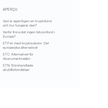
APERÇU
Vad är egentligen en kryptofond
och hur fungerar den?
Varför finns det ingen bitcoinfond i
Europa?
ETP:er med kryptovalutor: Det
europeiska alternativet
ETC: Alternativet för
råvarumarknaden
ETN: Börshandlade
skuldförbindelser