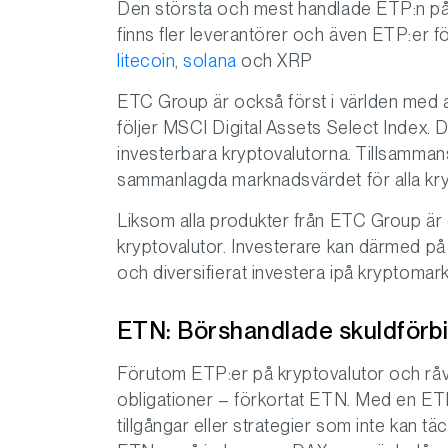
Den största och mest handlade ETP:n p
finns fler leverantörer och även ETP:er f
litecoin
,
solana
och XRP
ETC Group är också först i världen med 
följer MSCI Digital Assets Select Index. 
investerbara kryptovalutorna. Tillsamman
sammanlagda marknadsvärdet för alla kry
Liksom alla produkter från ETC Group är
kryptovalutor. Investerare kan därmed på e
och diversifierat investera ipå kryptomar
ETN: Börshandlade skuldförb
Förutom ETP:er på kryptovalutor och råv
obligationer – förkortat ETN. Med en ETN
tillgångar eller strategier som inte kan