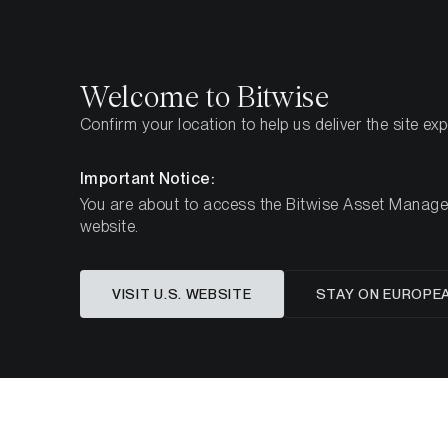
Select
Select
Welcome to Bitwise
Confirm your location to help us deliver the site ex
Page d'accueil
Apprendre
Recherche
Important Notice:
You are about to access the Bitwise Asset Manageme
website.
Cet article n’est disponible qu’en anglais
VISIT U.S. WEBSITE
STAY ON EUROPE
Kryptofo