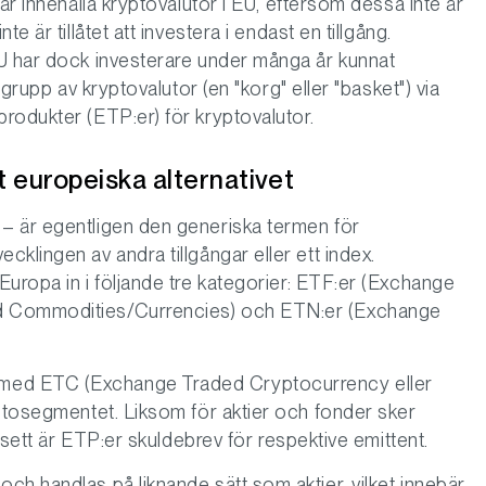
år innehålla kryptovalutor i EU, eftersom dessa inte är
 är tillåtet att investera i endast en tillgång.
EU har dock investerare under många år kunnat
 grupp av kryptovalutor (en "korg" eller "basket") via
rodukter (ETP:er) för kryptovalutor.
 europeiska alternativet
– är egentligen den generiska termen för
klingen av andra tillgångar eller ett index.
uropa in i följande tre kategorier: ETF:er (Exchange
d Commodities/Currencies) och ETN:er (Exchange
med ETC (Exchange Traded Cryptocurrency eller
yptosegmentet. Liksom för aktier och fonder sker
t sett är ETP:er skuldebrev för respektive emittent.
ch handlas på liknande sätt som aktier, vilket innebär