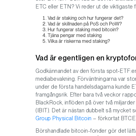
ETC eller ETN? Vi reder ut de viktigaste 
Vad är staking och hur fungerar det?
Vad är skillnaden på PoS och PoW?
Hur fungerar staking med bitcoin?
Tjäna pengar med staking
Vilka är riskerna med staking?
Vad är egentligen en kryptof
Godkännandet av den första spot-ETF:en f
mediabevakning. Förväntningarna var stor
under de första handelsdagarna kunde ETF
framgångsrik. Efter bara två veckor rappo
BlackRock, inflöden på över två miljarde
(IBIT). Det är nästan dubbelt så mycket 
Group Physical Bitcoin
– förkortat BTCE –
Börshandlade bitcoin-fonder gör det lättar