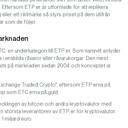
ag. Eftersom ETP:er är utformade för att replikera
eller ett riktmärke så styrs priset på dem utifrån
r som de följer.
marknaden
ETC, en underkategori till ETP:er. Som namnet antyder
 i enskilda råvaror eller råvarukorgar. Den mest
nnits på marknaden sedan 2004 och konceptet är
 "Exchange Traded Crypto", eftersom ETP:erna på
cip som ETC:erna på guld.
ecklingen av bitcoin och andra kryptovalutor med
en största leverantören av ETP:er för kryptovalutor.
 1 miljard euro.