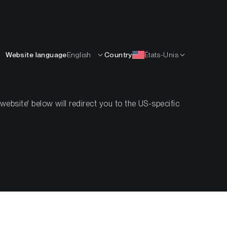
Français
APPRENDRE
L’ENTREPRISE
CONTACTS
Website language
English
Country
États-Unis
bsite' below will redirect you to the US-specific
en mellan