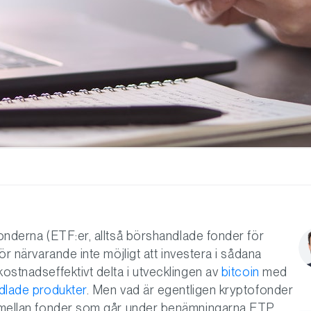
fonderna (ETF:er, alltså börshandlade fonder för
ör närvarande inte möjligt att investera i sådana
kostnadseffektivt delta i utvecklingen av
bitcoin
med
dlade produkter
. Men vad är egentligen kryptofonder
ad mellan fonder som går under benämningarna ETP,