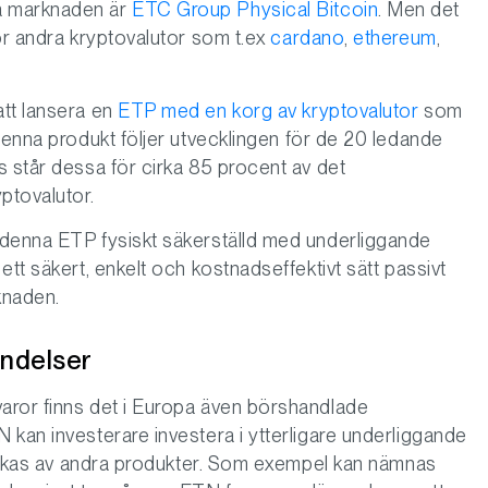
å marknaden är
ETC Group Physical Bitcoin
. Men det
ör andra kryptovalutor som t.ex
cardano
,
ethereum
,
att lansera en
ETP med en korg av kryptovalutor
som
Denna produkt följer utvecklingen för de 20 ledande
s står dessa för cirka 85 procent av det
ptovalutor.
 denna ETP fysiskt säkerställd med underliggande
tt säkert, enkelt och kostnadseffektivt sätt passivt
knaden.
indelser
aror finns det i Europa även börshandlade
 kan investerare investera i ytterligare underliggande
 täckas av andra produkter. Som exempel kan nämnas