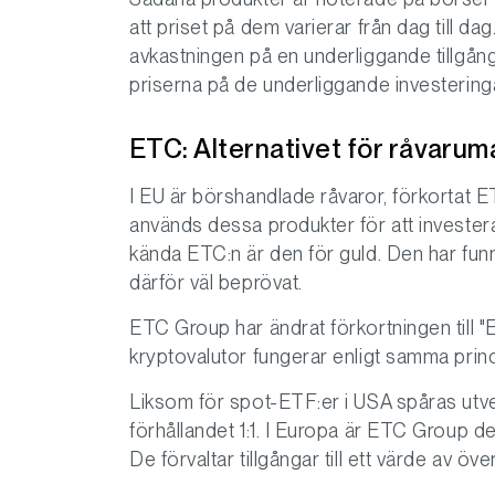
att priset på dem varierar från dag till d
avkastningen på en underliggande tillgång 
priserna på de underliggande investeringa
ETC: Alternativet för råvaru
I EU är börshandlade råvaror, förkortat 
används dessa produkter för att investera
kända ETC:n är den för guld. Den har fu
därför väl beprövat.
ETC Group har ändrat förkortningen till
kryptovalutor fungerar enligt samma prin
Liksom för spot-ETF:er i USA spåras utv
förhållandet 1:1. I Europa är ETC Group d
De förvaltar tillgångar till ett värde av över