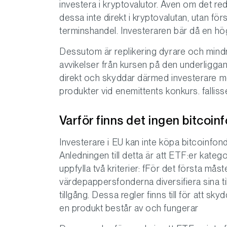
investera i kryptovalutor. Även om det re
dessa inte direkt i kryptovalutan, utan för
terminshandel. Investeraren bär då en hög
Dessutom är replikering dyrare och mindre
avvikelser från kursen på den underligga
direkt och skyddar därmed investerare m
produkter vid enemittents konkurs. fallis
Varför finns det ingen bitcoin
Investerare i EU kan inte köpa bitcoinfo
Anledningen till detta är att ETF:er kat
uppfylla två kriterier: fFör det första må
värdepappersfonderna diversifiera sina till
tillgång. Dessa regler finns till för att sk
en produkt består av och fungerar