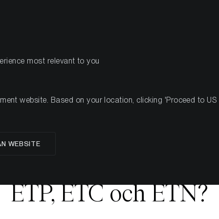
PRODUITS
RESSOURCES
perience most relevant to you
nt website. Based on your location, clicking 'Proceed to US we
AN WEBSITE
nder – vad är skillnad
ETP, ETC och ETN?