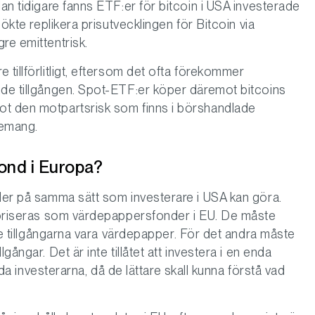
dan tidigare fanns ETF:er för bitcoin i USA investerade
sökte replikera prisutvecklingen för Bitcoin via
re emittentrisk.
 tillförlitligt, eftersom det ofta förekommer
nde tillgången. Spot-ETF:er köper däremot bitcoins
ot den motpartsrisk som finns i börshandlade
semang.
fond i Europa?
nder på samma sätt som investerare i USA kan göra.
egoriseras som värdepappersfonder i EU. De måste
ste tillgångarna vara värdepapper. För det andra måste
gångar. Det är inte tillåtet att investera i en enda
ydda investerarna, då de lättare skall kunna förstå vad