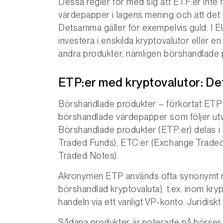
Dessa regler för med sig att ETF:er inte f
värdepapper i lagens mening och att det inte
Detsamma gäller för exempelvis guld. I 
investera i enskilda kryptovalutor eller en
andra produkter, nämligen börshandlade p
ETP:er med kryptovalutor: Det
Börshandlade produkter – förkortat ETP 
börshandlade värdepapper som följer utvec
Börshandlade produkter (ETP:er) delas i E
Traded Funds), ETC:er (Exchange Trade
Traded Notes).
Akronymen ETP används ofta synonymt 
börshandlad kryptovaluta), t.ex. inom kr
handeln via ett vanligt VP-konto. Juridisk
Sådana produkter är noterade på börser o