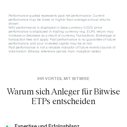
Performance quoted represents past net performance. Current
performance may be lower or higher than average annual returns
shown.
NAV performance is displayed in base currency (USD), price
performance is displayed in trading currency (e.g. EUR), return may
increase or decrease as a result of currency fluctuations. Brokerage or
transaction fees will apply. Past performance is no guarantee of future
performance, and your invested capital may be at risk.
Past performance is not a reliable indicator of future events (source of
information: Bitwise; reference period: from inception dates).
IHR VORTEIL MIT BITWISE
Warum sich Anleger für Bitwise
ETPs entscheiden
Expertise
und Erfolgsbilanz