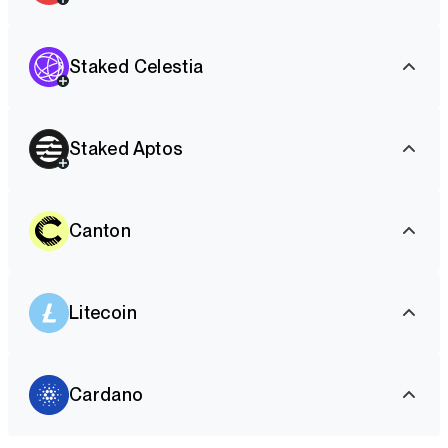
Staked Celestia
Staked Aptos
Canton
Litecoin
Cardano