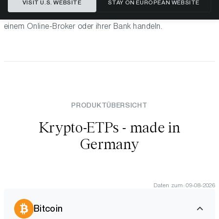
VISIT U.S. WEBSITE
STAY ON EUROPEAN WEBSITE
Anlegerschutz. Anlegerinnen und Anleger können Bitwise
Produkte bequem und sicher über ihr Wertpapierkonto bei
einem Online-Broker oder ihrer Bank handeln.
PRODUKTÜBERSICHT
Krypto-ETPs - made in
Germany
Daten zum: 09-08-2026
Bitcoin