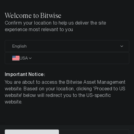
Welcome to Bitwise
Confirm your location to help us deliver the site
Startseite
Alle Produkte
experience most relevant to you
Krypto ETPs
English
für
Ihre
USA
Anlagestrategie
Important Notice:
You are about to access the Bitwise Asset Management
website. Based on your location, clicking 'Proceed to US
website' below will redirect you to the US-specific
Bitwise ETPs sind Wertpapiere, die Zugang zu einzelnen
website.
Kryptowährungen, zu Krypto-Baskets und zu Staking-
Erträgen bieten - über regulierte Wertpapierbörsen,
genauso wie Aktien oder ETFs. Bei all unseren Produkten
legen wir größten Wert auf vollständige Hinterlegung,
hohe Abbildungsqualität, Transparenz und