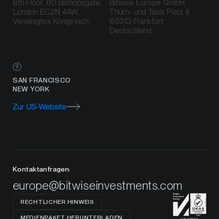
6th Floor, 60 Bishopsgate,
Bitwise Europe GmbH
London EC2N 4AW,
Thurn- und Taxis Platz 6
Vereinigtes Königreich
60313 Frankfurt,
Deutschland
SAN FRANCISCO
NEW YORK
Zur US-Website
Kontaktanfragen:
europe@bitwiseinvestments.com
RECHTLICHER HINWEIS
MEDIENPAKET HERUNTERLADEN