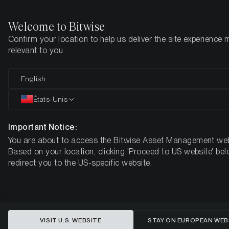
Welcome to Bitwise
Confirm your location to help us deliver the site experience 
Page d'accueil
Apprendre
Market Updates
Juin 2025
relevant to you
“Sell in May and go away”?
English
Comment se positionner dans le
États-Unis
secteur crypto pour le reste de
Important Notice:
l'année 2025
You are about to access the Bitwise Asset Management web
Based on your location, clicking 'Proceed to US website' bel
BITCOIN MACRO INVESTOR MENSUEL – JUIN 2025
redirect you to the US-specific website.
VISIT U.S. WEBSITE
STAY ON EUROPEAN WEB