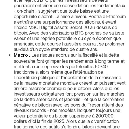
et le rejet du BTC par les investisseurs de Meta
pourraient entraîner une consolidation, les fondamentaux
« on-chain » suggèrent que toute baisse est une
opportunité d'achat. La mise à niveau Pectra d'Ethereum
a entraîné une surperformance des altcoins, élevant
l’indice MSCI Digital Assets Select 20 au-dessus de
bitcoin. Avec des valorisations BTC proches de sa juste
valeur et une reprise potentielle du cycle économique
américain, cette course haussière pourrait se prolonger
au-delà d'un cycle standard de quatre ans.
Macro :
Les risques accrus sur la fiscalité et la dette
souveraine font grimper les rendements à long terme et
mettent à rude épreuve les portefeuilles 60/40
traditionnels, alors même que l'atténuation de
l'incertitude politique et l'accélération de la croissance
de la masse monétaire mondiale créent un puissant vent
arrière macroéconomique pour bitcoin. Alors que les
investisseurs obligataires font pression sur les marchés
de la dette américains et japonais - et que la corrélation
négative de bitcoin avec les bons du Trésor atteint des
niveaux records - nos modèles indiquent toujours une
valeur potentielle du bitcoin supérieure à 200’000
dollars d'ici la fin de 2025. Alors que la diversification
traditionnelle des actifs s'effondre, bitcoin devient une