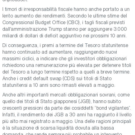
I timori di irresponsabilità fiscale hanno anche portato a un
lento aumento dei rendimenti. Secondo le ultime stime del
Congressional Budget Office (CBO), i tagli fiscali previsti
dall'amministrazione Trump stanno per aggiungere 3.000
miliardi di dollari di deficit aggiuntivo nei prossimi 10 anni.
Di conseguenza, i premi a termine del Tesoro statunitense
hanno continuato ad aumentare, raggiungendo nuovi
massimi ciclici, a indicare che gli investitori obbligazionari
richiedono una remunerazione più elevata per detenere titoli
del Tesoro a lungo termine rispetto a quelli a breve termine.
Anche i credit default swap (CDS) sui titoli di Stato
statunitensi a 10 anni sono rimasti elevati a maggio.
Anche altri importanti mercati obbligazionari sovrani, come
quello dei titoli di Stato giapponesi (JGB), hanno subito
crescenti pressioni da parte dei cosiddetti “bond vigilantes”.
Infatti, il rendimento dei JGB a 30 anni ha raggiunto il livello
più alto mai registrato a maggio. Una delle ragioni principali
è la situazione di scarsa liquidità dovuta alla bassa
domanda, che rende sempre più probabile un intervento