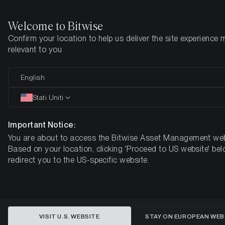
Welcome to Bitwise
Confirm your location to help us deliver the site experience 
Pagina iniziale
Imparare
Market Updates
Giugno 2025
relevant to you
“Sell I may and go away”? Come
English
posizionarsi su Bitcoin e
Stati Uniti
criptovalute per il resto del 2025
Important Notice:
You are about to access the Bitwise Asset Management web
BITCOIN MACRO INVESTOR MENSILE – GIUGNO 2025
Based on your location, clicking 'Proceed to US website' bel
redirect you to the US-specific website.
VISIT U.S. WEBSITE
STAY ON EUROPEAN WEB