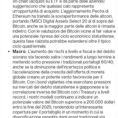
on-chain (acquisti su ETF e da parte delle aziende)
suggeriscono che qualsiasi calo rappresenta
un'opportunità di acquisto. L'aggiornamento Pectra di
Ethereum ha trainato la sovraperformance delle altcoin,
portando l'MSCI Digital Assets Select 20 al di sopra del
Bitcoin, anche se la maggior parte delle altcoin è rimasta
indietro. Con le valutazioni del Bitcoin vicine al fair value e
una potenziale ripresa del ciclo economico statunitense,
questa fase rialzista potrebbe estendersi oltre il tipico
ciclo quadriennale.
Macro:
L'aumento dei rischi a livello e fiscal e del debito
sovrano sta facendo salire i rendimenti a lungo termine e
mettendo sotto pressione i tradizionali portafogli 60/40,
anche se la diminuzione dell'incertezza politica e
l'accelerazione della crescita dell'offerta di moneta
globale creano un potente vento favorevole per il
Bitcoin. Con i bond vigilantes che esercitano pressioni
sui mercati del debito statunitense e giapponese e la
correlazione inversa del Bitcoin con i Treasury a livelli
record, i nostri modelli continuano a indicare un
potenziale valore del Bitcoin superiore a 200.000 dollari
entro la fine del 2025, rendendolo un'interessante
copertura per il portafoglio in un momento in cui la
diversificazione garantita dagli asset tradizionali sta