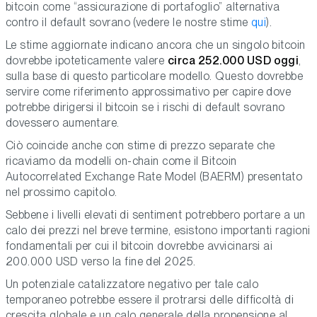
bitcoin come “assicurazione di portafoglio” alternativa
contro il default sovrano (vedere le nostre stime
qui
).
Le stime aggiornate indicano ancora che un singolo bitcoin
dovrebbe ipoteticamente valere
circa 252.000 USD
oggi
,
sulla base di questo particolare modello. Questo dovrebbe
servire come riferimento approssimativo per capire dove
potrebbe dirigersi il bitcoin se i rischi di default sovrano
dovessero aumentare.
Ciò coincide anche con stime di prezzo separate che
ricaviamo da modelli on-chain come il Bitcoin
Autocorrelated Exchange Rate Model (BAERM) presentato
nel prossimo capitolo.
Sebbene i livelli elevati di sentiment potrebbero portare a un
calo dei prezzi nel breve termine, esistono importanti ragioni
fondamentali per cui il bitcoin dovrebbe avvicinarsi ai
200.000 USD verso la fine del 2025.
Un potenziale catalizzatore negativo per tale calo
temporaneo potrebbe essere il protrarsi delle difficoltà di
crescita globale e un calo generale della propensione al