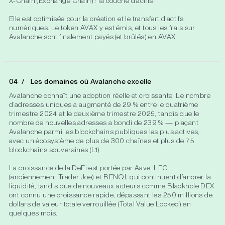
X-Chain (Exchange Chain) : la couche d’actifs
Elle est optimisée pour la création et le transfert d’actifs
numériques. Le token AVAX y est émis, et tous les frais sur
Avalanche sont finalement payés (et brûlés) en AVAX.
Les domaines où Avalanche excelle
Avalanche connaît une adoption réelle et croissante. Le nombre
d’adresses uniques a augmenté de 29 % entre le quatrième
trimestre 2024 et le deuxième trimestre 2025, tandis que le
nombre de nouvelles adresses a bondi de 239 % — plaçant
Avalanche parmi les blockchains publiques les plus actives,
avec un écosystème de plus de 300 chaînes et plus de 75
blockchains souveraines (L1).
La croissance de la DeFi est portée par Aave, LFG
(anciennement Trader Joe) et BENQI, qui continuent d’ancrer la
liquidité, tandis que de nouveaux acteurs comme Blackhole DEX
ont connu une croissance rapide, dépassant les 250 millions de
dollars de valeur totale verrouillée (Total Value Locked) en
quelques mois.