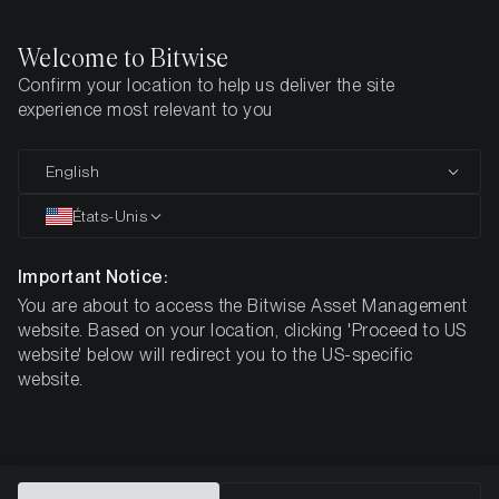
Welcome to Bitwise
Confirm your location to help us deliver the site
Page d'accueil
Apprendre
Études d'investissement
Thèse d
experience most relevant to you
Thèse d'Investissement pour
English
Avalanche
États-Unis
Important Notice:
You are about to access the Bitwise Asset Management
website. Based on your location, clicking 'Proceed to US
website' below will redirect you to the US-specific
website.