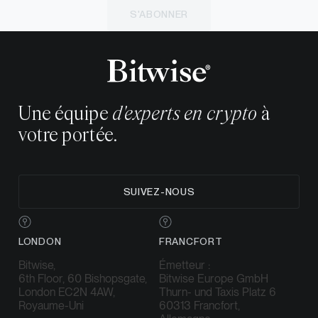
S'ABONNER
Une équipe
d'experts en crypto
à
votre portée.
SUIVEZ-NOUS
LONDON
FRANCFORT
Bitwise,
Émetteur :
6th Floor, 60 Bishopsgate,
Bitwise Europe GmbH
London EC2N 4AW,
Thurn- und Taxis Platz 6
Royaume-Uni
60313 Francfort,