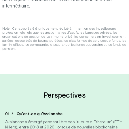
intermédiaire.
Note : Ce rapport a été uniquement rédigé à l'intention des investisseurs
professionnels, tels que les gestionnaires d'actifs, les banques privées, les
organisations de gestion de patrimoine privé, les conseillers en investissement
agréés, les sociétés de bourse agréées, les plateformes de services de fonds, les
family offices, les compagnies d'assurance, les fonds souverains et les fonds de
pension.
Perspectives
Qu'est-ce qu'Avalanche
Avalanche a émergé pendant l’ère des “tueurs d’Ethereum” (ETH
killers), entre 2018 et 2020, lorsque de nouvelles blockchains