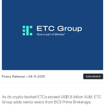
Press Release
04-11-2021
S'ABONNER
As its crypto backed ETCs exceed US$1.8 billion AUM, ETC
Group adds senior execs from BCS Prime Brokerage,