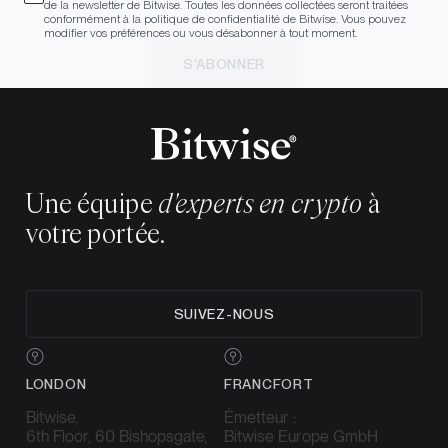
de la newsletter de Bitwise. Toutes les données collectées seront traitées
conformément à la politique de confidentialité de Bitwise. Vous pouvez
modifier vos préférences ou vous désabonner à tout moment.
S'ABONNER
Une équipe
d'experts en crypto
à
votre portée.
SUIVEZ-NOUS
LONDON
FRANCFORT
Bitwise,
Émetteur :
6th Floor, 60 Bishopsgate,
Bitwise Europe GmbH