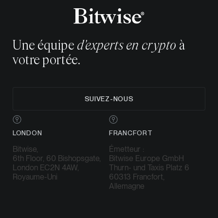
Une équipe
d'experts en crypto
à
votre portée.
SUIVEZ-NOUS
LONDON
FRANCFORT
Bitwise,
Émetteur :
6th Floor, 60 Bishopsgate,
Bitwise Europe GmbH
London EC2N 4AW,
Thurn- und Taxis Platz 6
Royaume-Uni
60313 Francfort,
Allemagne