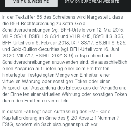
VISIT U.S. WEBSITE
STAY ON EUROPEAN WEBSITE
Token
).
In der Textziffer 85 des Schreibens wird klargestellt, dass
die BFH-Rechtsprechung zu Xetra-Gold
Schuldverschreibungen (vgl. BFH-Urteile vom 12. Mai 2015,
VIII R 35/14, BStBl II S. 834 und VIII R 4/15, BStBl II S. 835,
BFH-Urteil vom 6. Februar 2018, IX R 33/17, BStBl II S. 525)
und Gold-Bullion-Securities (vgl. BFH-Urteil vom 16. Juni
2020, VIII 7/17, BStBl II 2021 S. 9) entsprechend auf
Schuldverschreibungen anzuwenden sind, die ausschließlich
einen Anspruch auf Lieferung einer beim Emittenten
hinterlegten festgelegten Menge von Einheiten einer
virtuellen Währung oder sonstigen Token oder einen
Anspruch auf Auszahlung des Erlöses aus der Veräußerung
der Einheiten einer virtuellen Währung oder sonstigen Token
durch den Emittenten vermitteln.
In diesem Fall liegt nach Auffassung des BMF keine
Kapitalforderung im Sinne des § 20 Absatz 1 Nummer 7
EStG, sondern ein Sachleistungsanspruch vor.