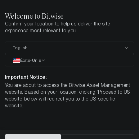
Welcome to Bitwise
Information zur
Confirm your location to help us deliver the site
experience most relevant to you
steuerlichen Behandlung
von Crypto ETCs in
English
États-Unis
Deutschland
Important Notice:
You are about to access the Bitwise Asset Management
Information zur steuerlichen Behandlung von Crypto ETCs
website. Based on your location, clicking 'Proceed to US
in Deutschland
website' below will redirect you to the US-specific
Das Bundesfinanzministerium (BMF) hat am 10. Mai 2022
website.
das Schreiben bzgl. Einzelfragen zur ertragsteuerrechtlichen
Behandlung von virtuellen Währungen und von sonstigen
Token veröffentlicht (
Bundesfinanzministerium - BMF-
Schreiben: Einzelfragen zur ertragsteuerrechtlichen
Behandlung von virtuellen Währungen und von sonstigen