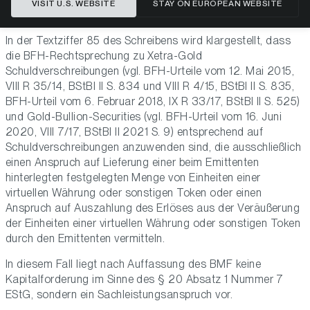
VISIT U.S. WEBSITE
STAY ON EUROPEAN WEBSITE
Token
).
In der Textziffer 85 des Schreibens wird klargestellt, dass
die BFH-Rechtsprechung zu Xetra-Gold
Schuldverschreibungen (vgl. BFH-Urteile vom 12. Mai 2015,
VIII R 35/14, BStBl II S. 834 und VIII R 4/15, BStBl II S. 835,
BFH-Urteil vom 6. Februar 2018, IX R 33/17, BStBl II S. 525)
und Gold-Bullion-Securities (vgl. BFH-Urteil vom 16. Juni
2020, VIII 7/17, BStBl II 2021 S. 9) entsprechend auf
Schuldverschreibungen anzuwenden sind, die ausschließlich
einen Anspruch auf Lieferung einer beim Emittenten
hinterlegten festgelegten Menge von Einheiten einer
virtuellen Währung oder sonstigen Token oder einen
Anspruch auf Auszahlung des Erlöses aus der Veräußerung
der Einheiten einer virtuellen Währung oder sonstigen Token
durch den Emittenten vermitteln.
In diesem Fall liegt nach Auffassung des BMF keine
Kapitalforderung im Sinne des § 20 Absatz 1 Nummer 7
EStG, sondern ein Sachleistungsanspruch vor.