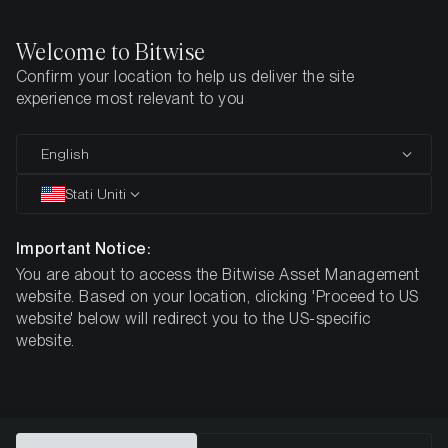
Welcome to Bitwise
Information zur
Confirm your location to help us deliver the site
experience most relevant to you
steuerlichen Behandlung
von Crypto ETCs in
English
Stati Uniti
Deutschland
Important Notice:
You are about to access the Bitwise Asset Management
Information zur steuerlichen Behandlung von Crypto ETCs
website. Based on your location, clicking 'Proceed to US
in Deutschland
website' below will redirect you to the US-specific
Das Bundesfinanzministerium (BMF) hat am 10. Mai 2022
website.
das Schreiben bzgl. Einzelfragen zur ertragsteuerrechtlichen
Behandlung von virtuellen Währungen und von sonstigen
Token veröffentlicht (
Bundesfinanzministerium - BMF-
Schreiben: Einzelfragen zur ertragsteuerrechtlichen
Behandlung von virtuellen Währungen und von sonstigen