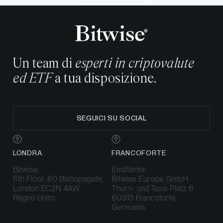
Un team di
esperti in criptovalute
ed ETF
a tua disposizione.
SEGUICI SU SOCIAL
LONDRA
FRANCOFORTE
Bitwise,
Emittente:
6th Floor, 60 Bishopsgate,
Bitwise Europe GmbH
London EC2N 4AW,
Thurn- und Taxis Platz 6
Regno Unito
60313 Francoforte,
Germania