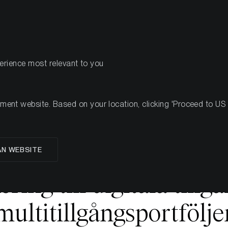
PRODUKTER
R
perience most relevant to you
 jobbar på det. Tills vidare är den tillgänglig på engelska.
nt website. Based on your location, clicking 'Proceed to US we
tudie
AN WEBSITE
ring till digitala tillg
multitillgångsportfölje