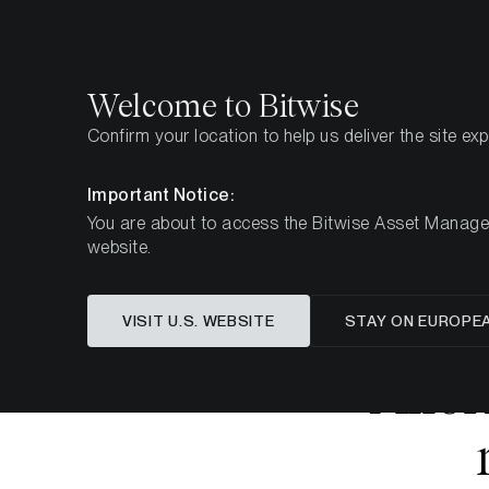
Select
Select
Welcome to Bitwise
Confirm your location to help us deliver the site ex
Den här sidan finns ännu inte på svenska. Vi
Important Notice:
You are about to access the Bitwise Asset Manageme
website.
Home
Insikter
Investeringsstudier
Allokeringss
VISIT U.S. WEBSITE
STAY ON EUROPE
Alloke