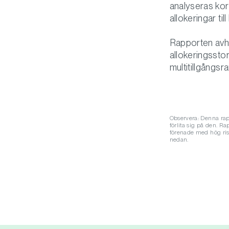
analyseras korr
allokeringar ti
Rapporten avha
allokeringssto
multitillgångsr
Observera: Denna rapp
förlita sig på den. R
förenade med hög risk
nedan.