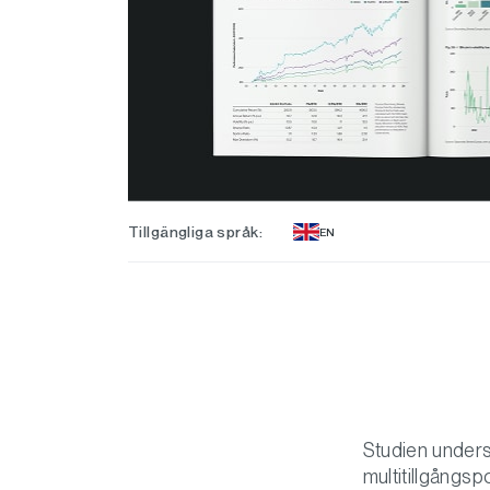
Tillgängliga språk:
EN
Studien undersö
multitillgångs