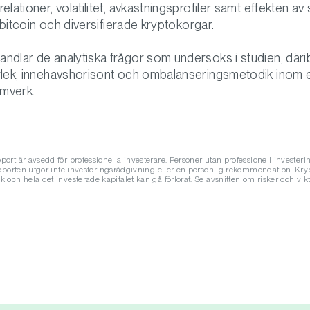
elationer, volatilitet, avkastningsprofiler samt effekten av
ll bitcoin och diversifierade kryptokorgar.
ndlar de analytiska frågor som undersöks i studien, däri
rlek, innehavshorisont och ombalanseringsmetodik inom e
amverk.
ort är avsedd för professionella investerare. Personer utan professionell investeri
apporten utgör inte investeringsrådgivning eller en personlig rekommendation. Kryp
 och hela det investerade kapitalet kan gå förlorat. Se avsnitten om risker och vik