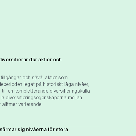
diversifierar där aktier och
otillgångar och såväl aktier som
ieperioden legat på historiskt låga nivåer,
r till en kompletterande diversifieringskälla
ella diversifieringsegenskaperna mellan
t alltmer varierande.
t närmar sig nivåerna för stora