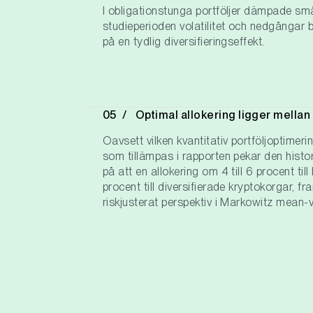
I obligationstunga portföljer dämpade små
studieperioden volatilitet och nedgångar bä
på en tydlig diversifieringseffekt.
Optimal allokering ligger mellan
Oavsett vilken kvantitativ portföljoptime
som tillämpas i rapporten pekar den hist
på att en allokering om 4 till 6 procent till 
procent till diversifierade kryptokorgar, f
riskjusterat perspektiv i Markowitz mean-