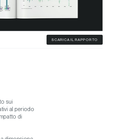
SCARICA
IL RAPPORTO
to sui
tivi al periodo
'impatto di
i la dimensione