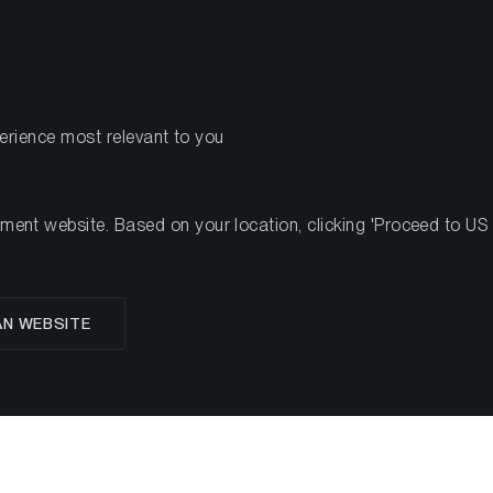
PRODOTTI
R
perience most relevant to you
tudio sull'allocazione degli asset
nt website. Based on your location, clicking 'Proceed to US we
foglio: Le criptovalute
AN WEBSITE
multi-asset