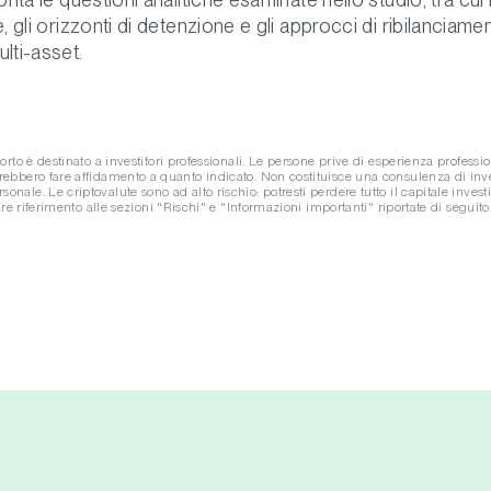
e, gli orizzonti di detenzione e gli approcci di ribilanciamen
lti-asset.
orto è destinato a investitori professionali. Le persone prive di esperienza professi
rebbero fare affidamento a quanto indicato. Non costituisce una consulenza di in
ale. Le criptovalute sono ad alto rischio: potresti perdere tutto il capitale investit
fare riferimento alle sezioni "Rischi" e "Informazioni importanti" riportate di seguito