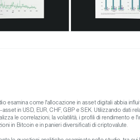
dio esamina come l'allocazione in asset digitali abbia influi
i-asset in USD, EUR, CHF, GBP e SEK. Utilizzando dati rela
zza le correlazioni, la volatilità, i profili di rendimento e l
oni in Bitcoin e in panieri diversificati di criptovalute.
ronta le questioni analitiche esaminate nello studio, tra cu