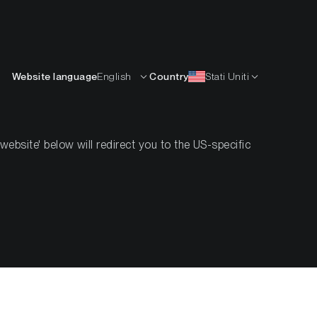
Italiano
ISORSE
IMPARARE
AZIENDA
CONTATTI
Website language
English
Country
Stati Uniti
bsite' below will redirect you to the US-specific
 nel portafoglio