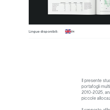
Lingue disponibili:
EN
Il presente stu
portafogli mult
2010-2025, anali
piccole allocazi
Il rapporto aff