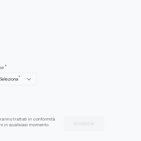
*
se
*
Seleziona
ranno trattati in conformità
SCARICA
oni in qualsiasi momento.