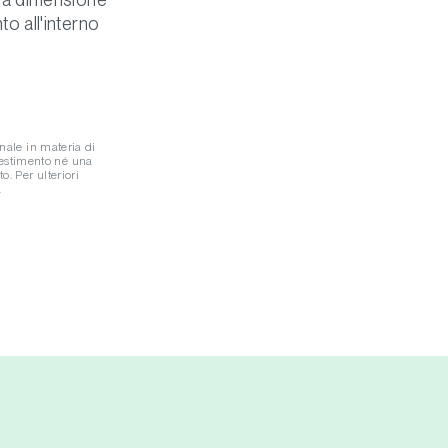
to all'interno
onale in materia di
vestimento né una
o. Per ulteriori
.