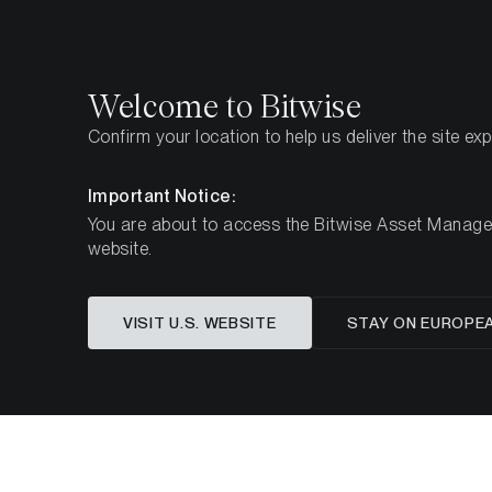
Select
Select
Welcome to Bitwise
Confirm your location to help us deliver the site ex
Pagina iniziale
Imparare
Studi di investimento
S
Important Notice:
You are about to access the Bitwise Asset Manageme
website.
Studio di porta
VISIT U.S. WEBSITE
STAY ON EUROPE