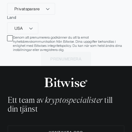
Privatsparare
Land
USA
Genom att prenumerera godkänner du att ta emot
nyhetsbrevskommunikation från Bitwise. Dina uppgifter behandlas i
enlighet med Bitwises integritetspolicy. Du kan när som helst ändra dina
inställningar eller avregistrera dig.
PRENUMERERA
Ett team av
kryptospecialister
till
din tjänst