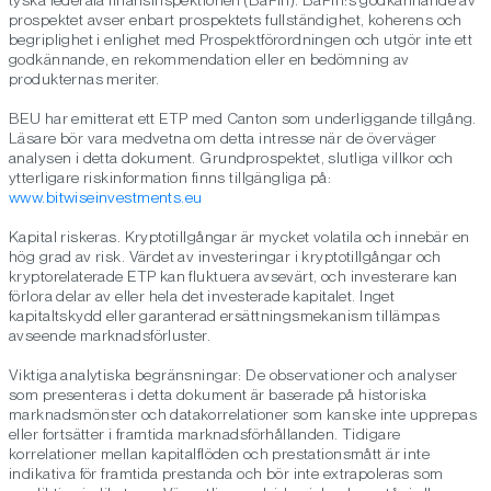
tyska federala finansinspektionen (BaFin). BaFin:s godkännande av
prospektet avser enbart prospektets fullständighet, koherens och
begriplighet i enlighet med Prospektförordningen och utgör inte ett
godkännande, en rekommendation eller en bedömning av
produkternas meriter.
BEU har emitterat ett ETP med Canton som underliggande tillgång.
Läsare bör vara medvetna om detta intresse när de överväger
analysen i detta dokument. Grundprospektet, slutliga villkor och
ytterligare riskinformation finns tillgängliga på:
www.bitwiseinvestments.eu
Kapital riskeras. Kryptotillgångar är mycket volatila och innebär en
hög grad av risk. Värdet av investeringar i kryptotillgångar och
kryptorelaterade ETP kan fluktuera avsevärt, och investerare kan
förlora delar av eller hela det investerade kapitalet. Inget
kapitaltskydd eller garanterad ersättningsmekanism tillämpas
avseende marknadsförluster.
Viktiga analytiska begränsningar: De observationer och analyser
som presenteras i detta dokument är baserade på historiska
marknadsmönster och datakorrelationer som kanske inte upprepas
eller fortsätter i framtida marknadsförhållanden. Tidigare
korrelationer mellan kapitalflöden och prestationsmått är inte
indikativa för framtida prestanda och bör inte extrapoleras som