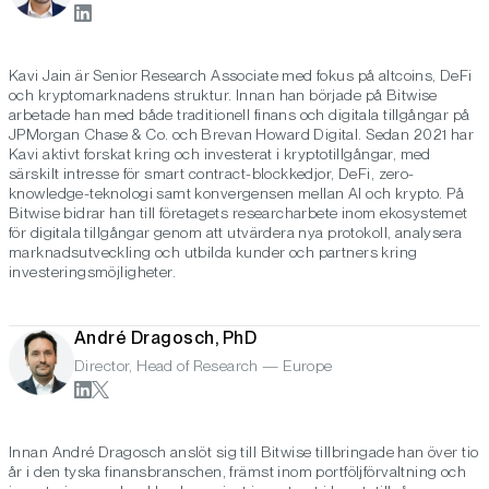
Kavi Jain är Senior Research Associate med fokus på altcoins, DeFi
och kryptomarknadens struktur. Innan han började på Bitwise
arbetade han med både traditionell finans och digitala tillgångar på
JPMorgan Chase & Co. och Brevan Howard Digital. Sedan 2021 har
Kavi aktivt forskat kring och investerat i kryptotillgångar, med
särskilt intresse för smart contract-blockkedjor, DeFi, zero-
knowledge-teknologi samt konvergensen mellan AI och krypto. På
Bitwise bidrar han till företagets researcharbete inom ekosystemet
för digitala tillgångar genom att utvärdera nya protokoll, analysera
marknadsutveckling och utbilda kunder och partners kring
investeringsmöjligheter.
André Dragosch, PhD
Director, Head of Research — Europe
Innan André Dragosch anslöt sig till Bitwise tillbringade han över tio
år i den tyska finansbranschen, främst inom portföljförvaltning och