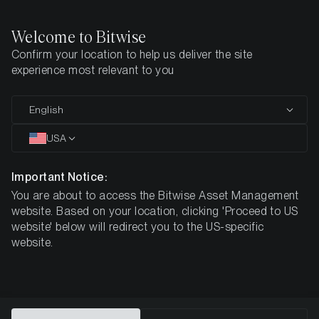
Welcome to Bitwise
Confirm your location to help us deliver the site
Den här sidan finns ännu inte på svenska. Vi jobbar på det.
experience most relevant to you
Tills vidare är den tillgänglig på engelska.
English
Home
Insikter
Investeringsstudier
Canton Network: integritet
USA
Canton Network: integritet,
Important Notice:
avveckling och infrastruktur för
You are about to access the Bitwise Asset Management
website. Based on your location, clicking 'Proceed to US
reglerad finans
website' below will redirect you to the US-specific
website.