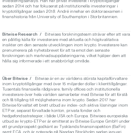
investeringsanalys. Han har privat investerat i kryptotillgångar
sedan 2014 och har fokuserat på institutionella investeringar i
kryptotillgångar sedan 2018. André innehar en doktorsexamen i
finanshistoria från University of Southampton i Storbritannien.
Bitwise Research /
Bitwises forskningsteam strävar efter att vara
en pålitlig källa för investerare med aktuella och högkvalitativa
insikter om den senaste utvecklingen inom krypto. Investerare kan
prenumerera på nyhetsbrevet för att ta emot den senaste
forskningen och marknadsuppdateringarna, vilket hjälper dem att
hålla sig informerade i ett snabbrörligt område.
Über Bitwise /
Bitwise är en av världens största kapitalförvaltare
inom kryptotillgångar med över 15 miljarder dollar i klienttillgångar.
Tusentals finansiella rådgivare, family offices och institutionella
investerare över hela världen samarbetar med Bitwise för att förstå
och få tillgång till möjligheterna inom krypto. Sedan 2017 har
Bitwise förvaltat ett brett utbud av index- och aktiva lösningar inom
ETP:er, separat förvaltade konton, privata fonder och
hedgefondsstrategier, i både USA och Europa. Bitwises europeiska
utbud av krypto-ETP:er är emitterat av Bitwise Europe GmbH under
ett grundprospekt godkänt av Tysklands finansinspektion (BaFin)
samt FCA, och är noterade på Nasdaq Stockholm sedan januari