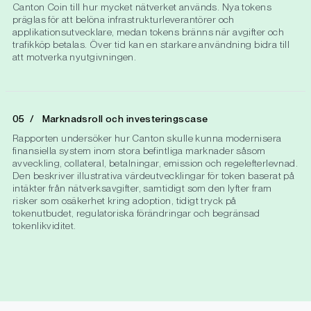
Canton Coin till hur mycket nätverket används. Nya tokens
präglas för att belöna infrastrukturleverantörer och
applikationsutvecklare, medan tokens bränns när avgifter och
trafikköp betalas. Över tid kan en starkare användning bidra till
att motverka nyutgivningen.
Marknadsroll och investeringscase
Rapporten undersöker hur Canton skulle kunna modernisera
finansiella system inom stora befintliga marknader såsom
avveckling, collateral, betalningar, emission och regelefterlevnad.
Den beskriver illustrativa värdeutvecklingar för token baserat på
intäkter från nätverksavgifter, samtidigt som den lyfter fram
risker som osäkerhet kring adoption, tidigt tryck på
tokenutbudet, regulatoriska förändringar och begränsad
tokenlikviditet.