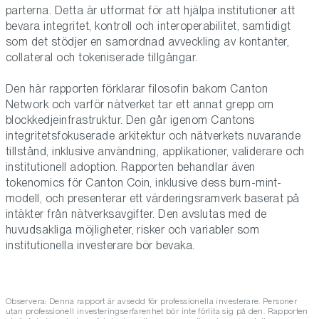
parterna. Detta är utformat för att hjälpa institutioner att
bevara integritet, kontroll och interoperabilitet, samtidigt
som det stödjer en samordnad avveckling av kontanter,
collateral och tokeniserade tillgångar.
Den här rapporten förklarar filosofin bakom Canton
Network och varför nätverket tar ett annat grepp om
blockkedjeinfrastruktur. Den går igenom Cantons
integritetsfokuserade arkitektur och nätverkets nuvarande
tillstånd, inklusive användning, applikationer, validerare och
institutionell adoption. Rapporten behandlar även
tokenomics för Canton Coin, inklusive dess burn-mint-
modell, och presenterar ett värderingsramverk baserat på
intäkter från nätverksavgifter. Den avslutas med de
huvudsakliga möjligheter, risker och variabler som
institutionella investerare bör bevaka.
Observera: Denna rapport är avsedd för professionella investerare. Personer
utan professionell investeringserfarenhet bör inte förlita sig på den. Rapporten