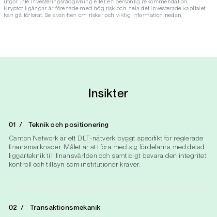
utgör inte investeringsrådgivning eller en personlig rekommendation.
Kryptotillgångar är förenade med hög risk och hela det investerade kapitalet
kan gå förlorat. Se avsnitten om risker och viktig information nedan.
Insikter
Teknik och positionering
Canton Network är ett DLT-nätverk byggt specifikt för reglerade
finansmarknader. Målet är att föra med sig fördelarna med delad
liggarteknik till finansvärlden och samtidigt bevara den integritet,
kontroll och tillsyn som institutioner kräver.
Transaktionsmekanik