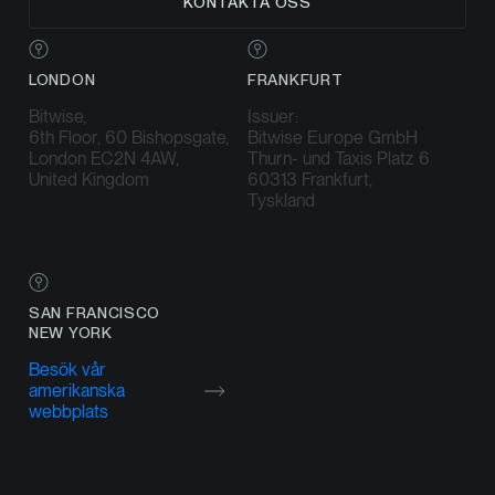
KONTAKTA OSS
LONDON
FRANKFURT
Bitwise,
Issuer:
6th Floor, 60 Bishopsgate,
Bitwise Europe GmbH
London EC2N 4AW,
Thurn- und Taxis Platz 6
United Kingdom
60313 Frankfurt,
Tyskland
SAN FRANCISCO
NEW YORK
Besök vår
amerikanska
webbplats