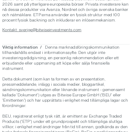
2026 samt på ytterligare europeiska börser. Privata investerare kan
nå dessa produkter via Avanza, Nordnet och övriga svenska banker
och nätmäklare. ETP:erna använder en fysisk struktur med 100
procent fysisk backning och inkluderar en inlösenmekanism.
Kontakt: sverige@bitwiseinvestments.com
Viktig information /
Denna marknadsföringskommunikation
tillhandahålls endast i informationssyfte. Den utgör inte
investeringsrådgivning, en personlig rekommendation eller ett
erbjudande eller uppmaning att köpa eller sälja finansiella
instrument.
Detta dokument (som kan ta formen av en presentation,
pressmeddelande, inlägg i sociala medier, bloggartikel,
sändningskommunikation eller liknande instrument - gemensamt
kallade 'Dokument') utges av Bitwise Europe GmbH ('BEU' eller
'Emittenten') och har upprättats i enlighet med tillämpliga lagar och
förordningar.
BEU, registrerat enligt tysk rätt, är emittent av Exchange Traded
Products ('ETP') under ett grundprospekt och tillämpliga slutliga
villkor, i enlighet med ändringar från tid till annan, godkända av den