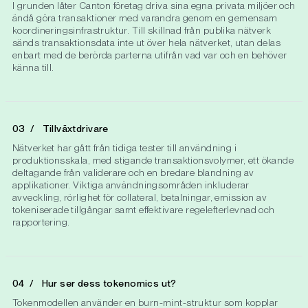
I grunden låter Canton företag driva sina egna privata miljöer och
ändå göra transaktioner med varandra genom en gemensam
koordineringsinfrastruktur. Till skillnad från publika nätverk
sänds transaktionsdata inte ut över hela nätverket, utan delas
enbart med de berörda parterna utifrån vad var och en behöver
känna till.
Tillväxtdrivare
Nätverket har gått från tidiga tester till användning i
produktionsskala, med stigande transaktionsvolymer, ett ökande
deltagande från validerare och en bredare blandning av
applikationer. Viktiga användningsområden inkluderar
avveckling, rörlighet för collateral, betalningar, emission av
tokeniserade tillgångar samt effektivare regelefterlevnad och
rapportering.
Hur ser dess tokenomics ut?
Tokenmodellen använder en burn-mint-struktur som kopplar