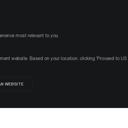
PRODOTTI
R
perience most relevant to you
anton Network: Privacy, Settlement e Infrastruttura per i Mercati 
nt website. Based on your location, clicking 'Proceed to US we
 Privacy, Settlement 
AN WEBSITE
rcati Finanziari Rego