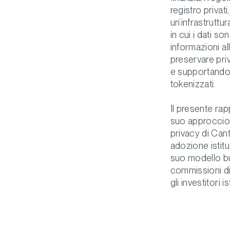
registro privat
un’infrastruttu
in cui i dati so
informazioni al
preservare priv
e supportando 
tokenizzati.
Il presente rap
suo approccio di
privacy di Canto
adozione istitu
suo modello bu
commissioni di 
gli investitori