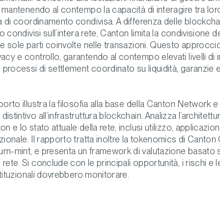
i, mantenendo al contempo la capacità di interagire tra lor
ra di coordinamento condivisa. A differenza delle blockchai
no condivisi sull’intera rete, Canton limita la condivisione d
le sole parti coinvolte nelle transazioni. Questo approcc
acy e controllo, garantendo al contempo elevati livelli di i
processi di settlement coordinato su liquidità, garanzie 
porto illustra la filosofia alla base della Canton Network e 
stintivo all’infrastruttura blockchain. Analizza l’architettur
n e lo stato attuale della rete, inclusi utilizzo, applicazioni
zionale. Il rapporto tratta inoltre la tokenomics di Canton C
rn-mint, e presenta un framework di valutazione basato su
rete. Si conclude con le principali opportunità, i rischi e le
 istituzionali dovrebbero monitorare.