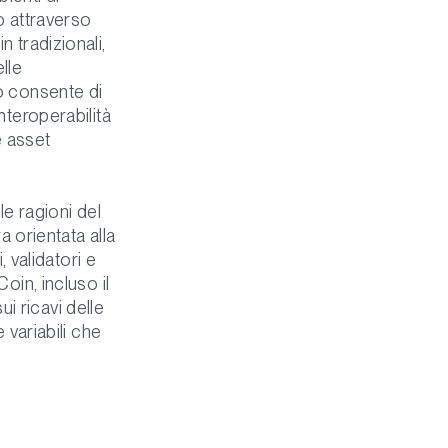
o attraverso
n tradizionali,
elle
io consente di
nteroperabilità
e asset
le ragioni del
a orientata alla
, validatori e
oin, incluso il
i ricavi delle
 variabili che