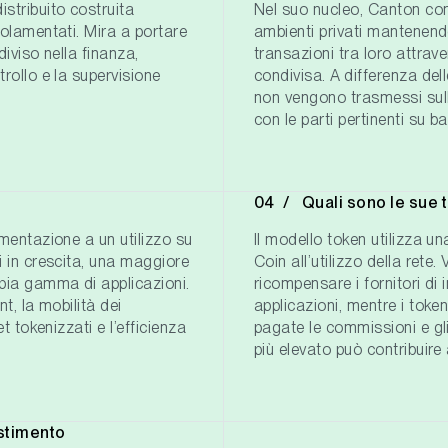
stribuito costruita
Nel suo nucleo, Canton cons
golamentati. Mira a portare
ambienti privati mantenendo
diviso nella finanza,
transazioni tra loro attrav
rollo e la supervisione
condivisa. A differenza delle
non vengono trasmessi sull
con le parti pertinenti su 
Quali sono le sue
imentazione a un utilizzo su
Il modello token utilizza u
i in crescita, una maggiore
Coin all’utilizzo della rete
mpia gamma di applicazioni.
ricompensare i fornitori di i
nt, la mobilità dei
applicazioni, mentre i tok
t tokenizzati e l’efficienza
pagate le commissioni e gli 
più elevato può contribuir
stimento