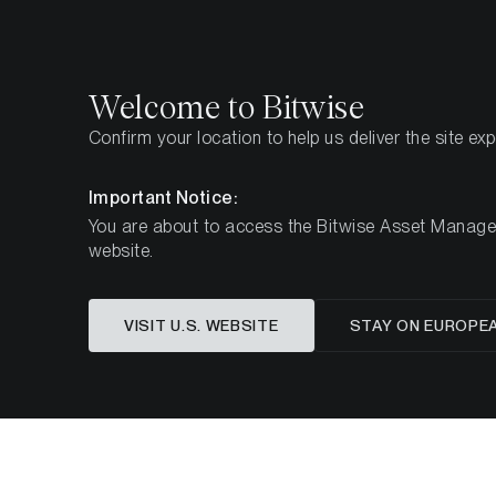
Select
Select
Welcome to Bitwise
Confirm your location to help us deliver the site ex
Pagina iniziale
Imparare
Studi di investimento
C
Important Notice:
You are about to access the Bitwise Asset Manageme
website.
Canton Network:
VISIT U.S. WEBSITE
STAY ON EUROPE
per i Me