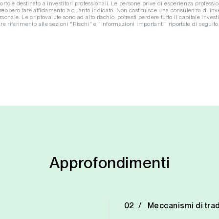
orto è destinato a investitori professionali. Le persone prive di esperienza professi
rebbero fare affidamento a quanto indicato. Non costituisce una consulenza di in
ale. Le criptovalute sono ad alto rischio: potresti perdere tutto il capitale investit
fare riferimento alle sezioni "Rischi" e "Informazioni importanti" riportate di seguito
Approfondimenti
Meccanismi di tra