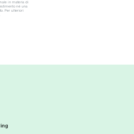
onale in materia di
vestimento né una
o. Per ulteriori
.
ding