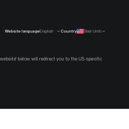
Italiano
ISORSE
IMPARARE
AZIENDA
CONTATTI
Website language
English
Country
Stati Uniti
Finanziari Regolamentati
bsite' below will redirect you to the US-specific
e Infrastruttura
lamentati