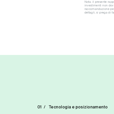
Nota: il presente rapp
investimenti non dov
raccomandazione person
dettagli, si prega di 
Tecnologia e posizionamento