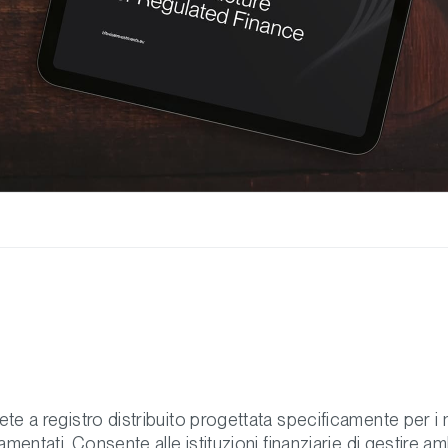
te a registro distribuito progettata specificamente per i 
amentati. Consente alle istituzioni finanziarie di gestire am