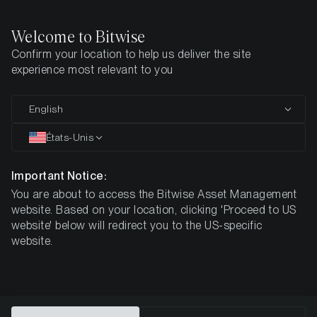
Welcome to Bitwise
Confirm your location to help us deliver the site
Page d'accueil
Apprendre
Authors
Ayush Tripathi
experience most relevant to you
Ayush Tripathi
English
États-Unis
Research Analyst
Important Notice:
You are about to access the Bitwise Asset Management
website. Based on your location, clicking 'Proceed to US
website' below will redirect you to the US-specific
website.
Analyses à la une