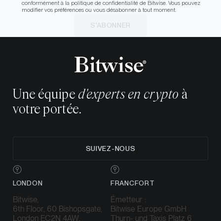
conformément à la politique de confidentialité de Bitwise. Vous pouvez
modifier vos préférences ou vous désabonner à tout moment.
S'ABONNER
Une équipe
d'experts en crypto
à
votre portée.
SUIVEZ-NOUS
LONDON
FRANCFORT
Bitwise,
Émetteur :
6th Floor, 60 Bishopsgate,
Bitwise Europe GmbH
London EC2N 4AW,
Thurn- und Taxis Platz 6