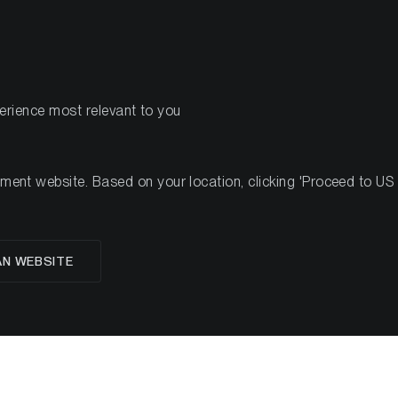
PRODUITS
RESSOURCES
perience most relevant to you
an
nt website. Based on your location, clicking 'Proceed to US we
Matt Hougan
AN WEBSITE
Chief Investment Officer