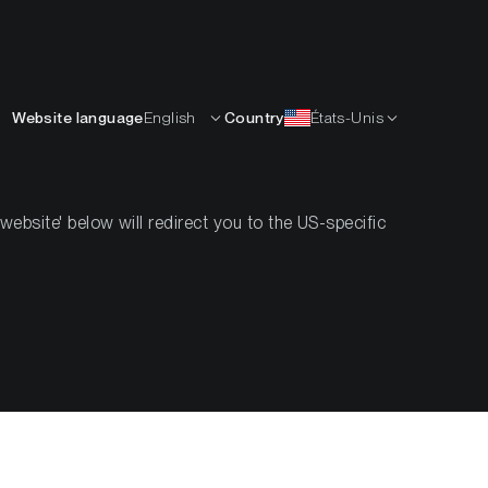
Français
APPRENDRE
L’ENTREPRISE
CONTACTS
Website language
English
Country
États-Unis
bsite' below will redirect you to the US-specific