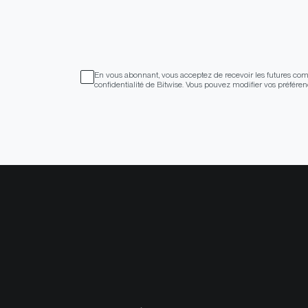
En vous abonnant, vous acceptez de recevoir les futures comm
confidentialité de Bitwise. Vous pouvez modifier vos préfér