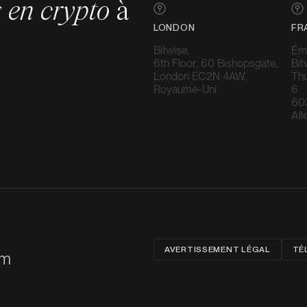
s en crypto
à
LONDON
FR
Bitwise,
Éme
6th Floor, 60 Bishopsgate,
Bi
London EC2N 4AW,
Thu
Royaume-Uni
6
603
Al
AVERTISSEMENT LÉGAL
TÉ
om