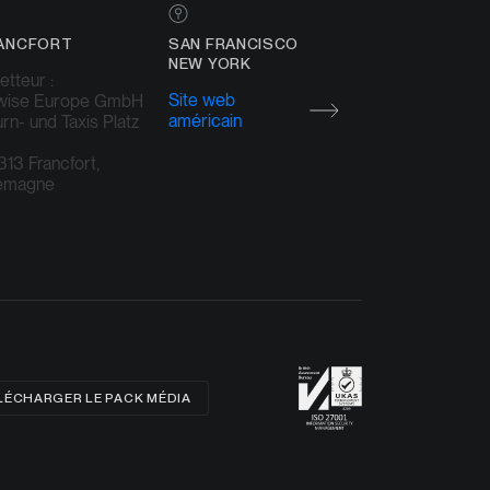
ANCFORT
SAN FRANCISCO
NEW YORK
tteur :
Site web
twise Europe GmbH
américain
rn- und Taxis Platz
13 Francfort,
lemagne
LÉCHARGER LE PACK MÉDIA