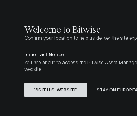
Select
Select
Welcome to Bitwise
Confirm your location to help us deliver the site ex
Page d'accueil
Apprendre
Authors
Matt Houg
Important Notice:
You are about to access the Bitwise Asset Manageme
website.
VISIT U.S. WEBSITE
STAY ON EUROPE