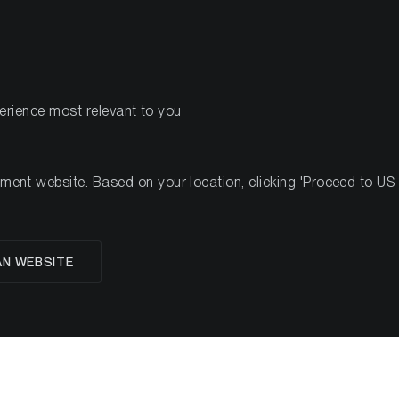
PRODOTTI
R
perience most relevant to you
nt website. Based on your location, clicking 'Proceed to US we
Matt Hougan
AN WEBSITE
Chief Investment Officer