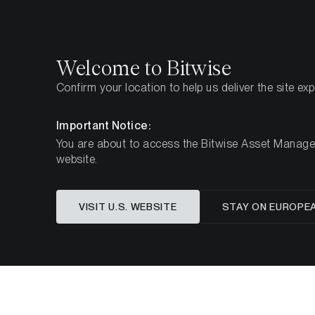
Select
Select
Welcome to Bitwise
Confirm your location to help us deliver the site ex
Pagina iniziale
Imparare
Authors
Matt Hougan
Important Notice:
You are about to access the Bitwise Asset Manageme
website.
VISIT U.S. WEBSITE
STAY ON EUROPE