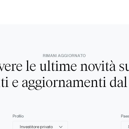
RIMANI AGGIORNATO
evere le ultime novità s
i e aggiornamenti da
Profilo
Pae
Investitore privato