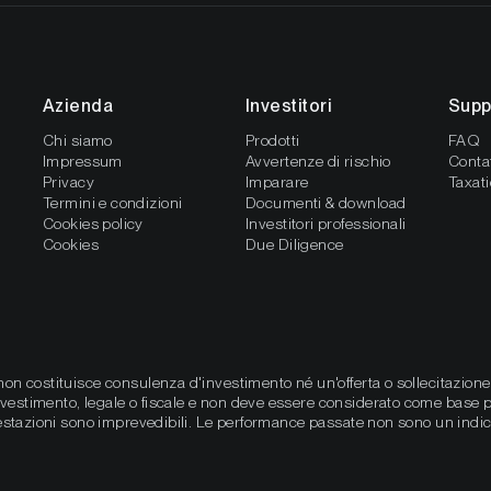
Azienda
Investitori
Supp
Chi siamo
Prodotti
FAQ
Impressum
Avvertenze di rischio
Contat
Privacy
Imparare
Taxat
Termini e condizioni
Documenti & download
Cookies policy
Investitori professionali
Cookies
Due Diligence
non costituisce consulenza d'investimento né un'offerta o sollecitazione 
vestimento, legale o fiscale e non deve essere considerato come base pe
prestazioni sono imprevedibili. Le performance passate non sono un indicat