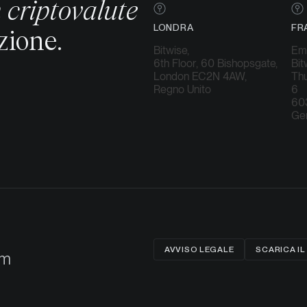
n criptovalute
LONDRA
FR
zione.
Bitwise,
Emi
6th Floor, 60 Bishopsgate,
Bi
London EC2N 4AW,
Thu
Regno Unito
6
603
Ge
AVVISO LEGALE
SCARICA IL
om