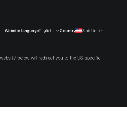
Italiano
ISORSE
IMPARARE
AZIENDA
CONTATTI
Website language
English
Country
Stati Uniti
bsite' below will redirect you to the US-specific