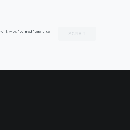
y di Bitwise. Puoi modificare le tue
ISCRIVITI