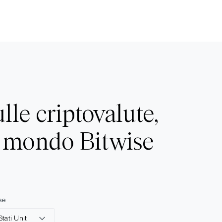
ulle criptovalute,
l mondo Bitwise
se
Stati Uniti