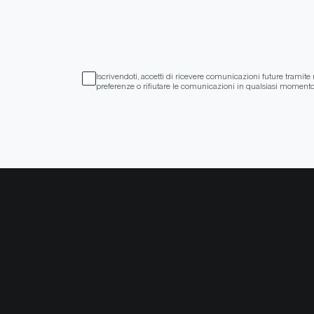
Iscrivendoti, accetti di ricevere comunicazioni future tramite n
preferenze o rifiutare le comunicazioni in qualsiasi momento