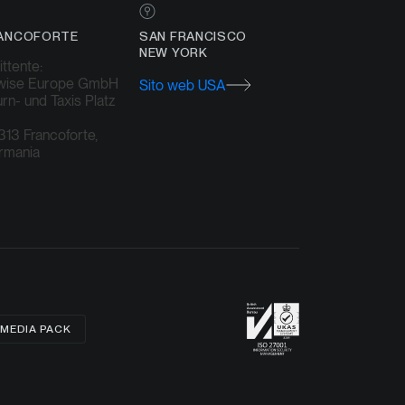
ANCOFORTE
SAN FRANCISCO
NEW YORK
ttente:
twise Europe GmbH
Sito web USA
rn- und Taxis Platz
13 Francoforte,
rmania
 MEDIA PACK