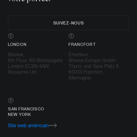
SUIVEZ-NOUS
LONDON
FRANCFORT
Bitwise,
Émetteur :
6th Floor, 60 Bishopsgate,
Bitwise Europe GmbH
London EC2N 4AW,
Thurn- und Taxis Platz 6
Royaume-Uni
60313 Francfort,
Allemagne
SAN FRANCISCO
NEW YORK
Site web américain