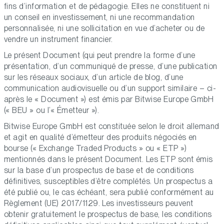
fins d’information et de pédagogie. Elles ne constituent ni
un conseil en investissement, ni une recommandation
personnalisée, ni une sollicitation en vue d’acheter ou de
vendre un instrument financier.
Le présent Document (qui peut prendre la forme d’une
présentation, d’un communiqué de presse, d’une publication
sur les réseaux sociaux, d’un article de blog, d’une
communication audiovisuelle ou d’un support similaire – ci-
après le « Document ») est émis par Bitwise Europe GmbH
(« BEU » ou l’« Émetteur »).
Bitwise Europe GmbH est constituée selon le droit allemand
et agit en qualité d’émetteur des produits négociés en
bourse (« Exchange Traded Products » ou « ETP »)
mentionnés dans le présent Document. Les ETP sont émis
sur la base d’un prospectus de base et de conditions
définitives, susceptibles d’être complétés. Un prospectus a
été publié ou, le cas échéant, sera publié conformément au
Règlement (UE) 2017/1129. Les investisseurs peuvent
obtenir gratuitement le prospectus de base, les conditions