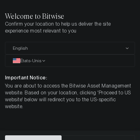
Welcome to Bitwise
Confirm your location to help us deliver the site
Page d'accueil
Apprendre
Recherche
experience most relevant to you
Was sind Smart Contracts?
English
États-Unis
Important Notice:
You are about to access the Bitwise Asset Management
website. Based on your location, clicking 'Proceed to US
website' below will redirect you to the US-specific
website.