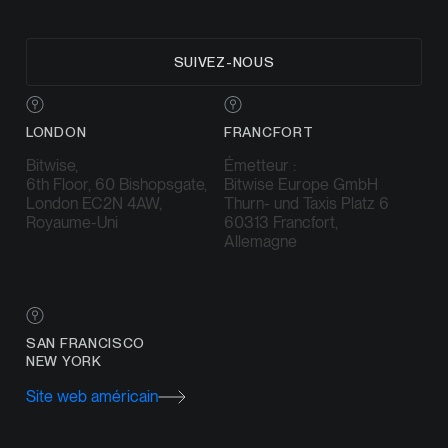
SUIVEZ-NOUS
LONDON
FRANCFORT
Bitwise,
Émetteur :
6th Floor, 60 Bishopsgate,
Bitwise Europe GmbH
London EC2N 4AW,
Thurn- und Taxis Platz 6
Royaume-Uni
60313 Francfort,
Allemagne
SAN FRANCISCO
NEW YORK
Site web américain