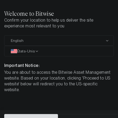
Welcome to Bitwise
Confirm your location to help us deliver the site
Page d'accueil
Tous les produits
AVNB
experience most relevant to you
COMMUNICATION PUBLICITAIRE
English
AVNB
États-Unis
Bitwise
Important Notice:
You are about to access the Bitwise Asset Management
Avalanche Staking ETP
website. Based on your location, clicking 'Proceed to US
website' below will redirect you to the US-specific
website.
DE000A4APQX6
3,32 $
4,66 %
ISIN
NAV
NET Staking
Reward