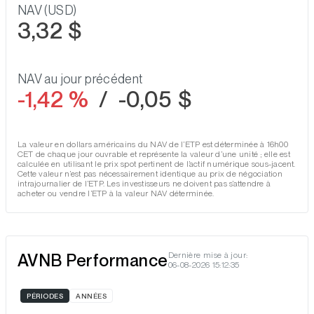
NAV (USD)
3,32 $
NAV au jour précédent
-1,42 %
/
-0,05 $
La valeur en dollars américains du NAV de l’ETP est déterminée à 16h00
CET de chaque jour ouvrable et représente la valeur d’une unité ; elle est
calculée en utilisant le prix spot pertinent de l’actif numérique sous-jacent.
Cette valeur n’est pas nécessairement identique au prix de négociation
intrajournalier de l’ETP. Les investisseurs ne doivent pas s’attendre à
acheter ou vendre l’ETP à la valeur NAV déterminée.
AVNB Performance
Dernière mise à jour:
06-08-2026 15:12:35
PÉRIODES
ANNÉES