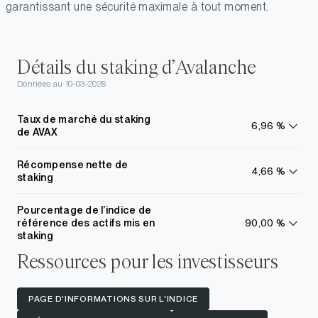
garantissant une sécurité maximale à tout moment.
Détails du staking d’Avalanche
Données au 10-03-2026
Taux de marché du staking
6,96 %
de AVAX
En
savoir
plus
Récompense nette de
4,66 %
staking
En
savoir
plus
Pourcentage de l’indice de
référence des actifs mis en
90,00 %
En
staking
savoir
Ressources pour les investisseurs
plus
PAGE D'INFORMATIONS SUR L'INDICE