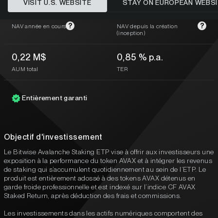
VISIT U.S. WEBSITE
STAY ON EUROPEAN WEBS
-49,62 %
-77,91 %
?
?
NAV année en cours
NAV depuis la création
(inception)
0,22 M$
0,85 % p.a.
AUM total
TER
Entièrement garanti
Objectif d'investissement
Le Bitwise Avalanche Staking ETP vise à offrir aux investisseurs une
exposition à la performance du token AVAX et à intégrer les revenus
de staking qui s’accumulent quotidiennement au sein de l’ETP. Le
produit est entièrement adossé à des tokens AVAX détenus en
garde froide professionnelle et est indexé sur l’indice CF AVAX
Staked Return, après déduction des frais et commissions.
Les investissements dans les actifs numériques comportent des