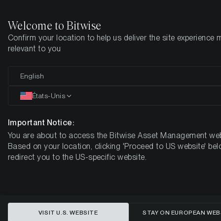
Welcome to Bitwise
Confirm your location to help us deliver the site experience 
Page d'accueil
Apprendre
Market Updates
Semaine 8, 202
relevant to you
Le boom des crypto-monnaies :
English
les altcoins montent en flèche, les
États-Unis
institutions misent sur les ETF
Important Notice:
Bitcoin
You are about to access the Bitwise Asset Management web
Based on your location, clicking 'Proceed to US website' bel
BOUSSOLE HEBDOMADAIRE DU MARCHÉ DES CRYPTO-
redirect you to the US-specific website.
MONNAIES DE BITWISE - SEMAINE 8, 2025
VISIT U.S. WEBSITE
STAY ON EUROPEAN WEB