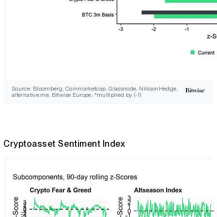
Source: Bloomberg, Coinmarketcap, Glassnode, NilssonHedge,
alternative.me, Bitwise Europe; *multiplied by (-1)
Cryptoasset Sentiment Index