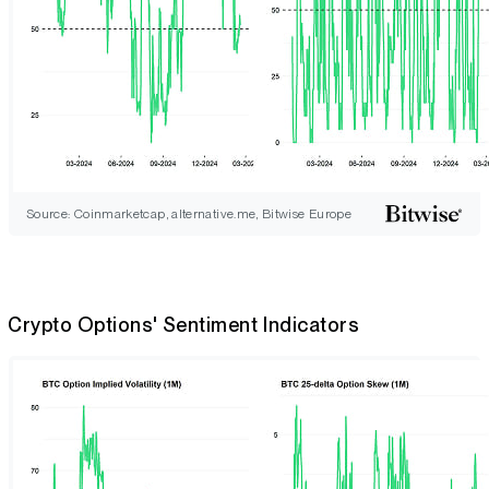
Source: Coinmarketcap, alternative.me, Bitwise Europe
Crypto Options' Sentiment Indicators