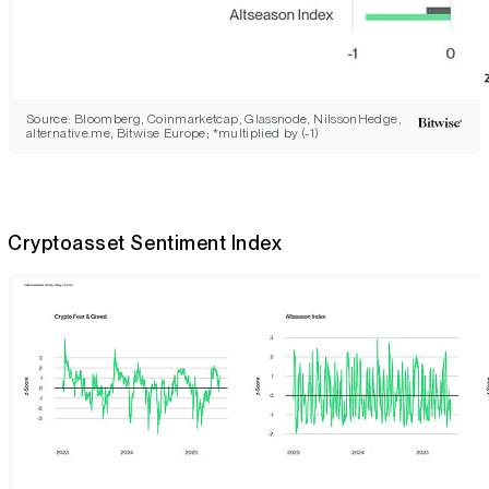
Source: Bloomberg, Coinmarketcap, Glassnode, NilssonHedge,
alternative.me, Bitwise Europe; *multiplied by (-1)
Cryptoasset Sentiment Index