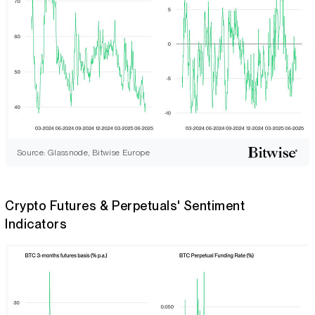
Source: Glassnode, Bitwise Europe
Crypto Futures & Perpetuals' Sentiment
Indicators