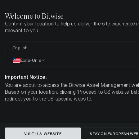
Welcome to Bitwise
Confirm your location to help us deliver the site experience 
Page d'accueil
Apprendre
Market Updates
Week 24, 2025
relevant to you
Bitcoin se rapproche de son plus
English
haut historique dans un contexte
États-Unis
de sentiment haussier
Important Notice:
You are about to access the Bitwise Asset Management web
BOUSSOLE HEBDOMADAIRE DU MARCHÉ DES CRYPTO-
Based on your location, clicking 'Proceed to US website' bel
MONNAIES DE BITWISE - SEMAINE 24, 2025
redirect you to the US-specific website.
VISIT U.S. WEBSITE
STAY ON EUROPEAN WEB