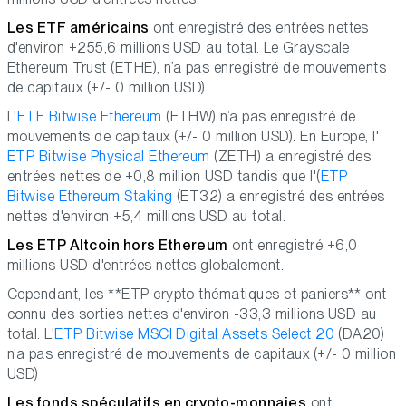
Les ETF américains
ont enregistré des entrées nettes
d'environ +255,6 millions USD au total. Le Grayscale
Ethereum Trust (ETHE), n’a pas enregistré de mouvements
de capitaux (+/- 0 million USD).
L'
ETF Bitwise Ethereum
(ETHW) n’a pas enregistré de
mouvements de capitaux (+/- 0 million USD). En Europe, l'
ETP Bitwise Physical Ethereum
(ZETH) a enregistré des
entrées nettes de +0,8 million USD tandis que l'(
ETP
Bitwise Ethereum Staking
(ET32) a enregistré des entrées
nettes d'environ +5,4 millions USD au total.
Les ETP Altcoin hors Ethereum
ont enregistré +6,0
millions USD d'entrées nettes globalement.
Cependant, les **ETP crypto thématiques et paniers** ont
connu des sorties nettes d'environ -33,3 millions USD au
total. L'
ETP Bitwise MSCI Digital Assets Select 20
(DA20)
n’a pas enregistré de mouvements de capitaux (+/- 0 million
USD)
Les fonds spéculatifs en crypto-monnaies
ont