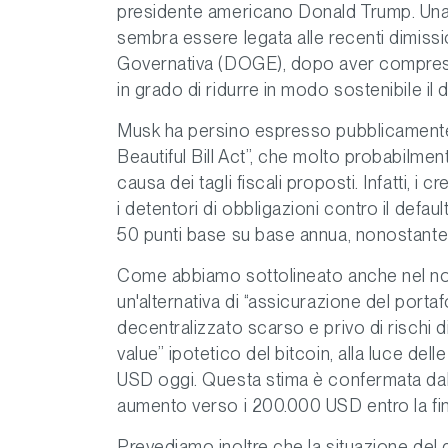
presidente americano Donald Trump. Una d
sembra essere legata alle recenti dimissi
Governativa (DOGE), dopo aver compreso 
in grado di ridurre in modo sostenibile il 
Musk ha persino espresso pubblicamente 
Beautiful Bill Act”, che molto probabilme
causa dei tagli fiscali proposti. Infatti, i
i detentori di obbligazioni contro il defau
50 punti base su base annua, nonostante 
Come abbiamo sottolineato anche nel no
un'alternativa di “assicurazione del portaf
decentralizzato scarso e privo di rischi di 
value” ipotetico del bitcoin, alla luce dell
USD oggi. Questa stima è confermata dall
aumento verso i 200.000 USD entro la fin
Prevediamo inoltre che la situazione del