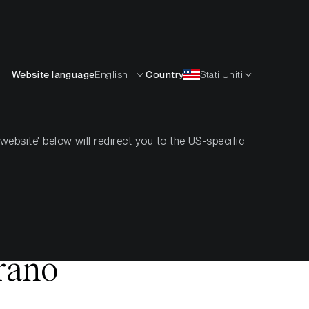
Italiano
ISORSE
IMPARARE
AZIENDA
CONTATTI
Website language
English
Country
Stati Uniti
bsite' below will redirect you to the US-specific
orici mentre
 si rafforza
vrano