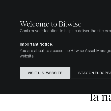
Select
Select
Welcome to Bitwise
Confirm your location to help us deliver the site ex
Pagina iniziale
Imparare
Market Updates
Week 
Important Notice:
You are about to access the Bitwise Asset Manageme
website.
Bitcoin si 
VISIT U.S. WEBSITE
STAY ON EUROPE
il sentimen
la n