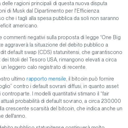
elle ragioni principali di questa nuova disputa
oni di Musk dal Dipartimento per l'Efficienza
che i tagli alla spesa pubblica da soli non saranno
deficit americano.
commenti negativi sulla proposta di legge “One Big
nte aggraverà la situazione del debito pubblico a
 credit default swap (CDS) statunitensi, che garantiscono
lt dei titoli del Tesoro USA, rimangono elevati a circa
un leggero calo registrato di recente.
stro ultimo
rapporto mensile
, il bitcoin può fornire
oglio” contro i default sovrani diffusi, in quanto asset
controparte. I modelli quantitativi stimano il “fair
e attuali probabilità di default sovrano, a circa 230.000
a crescente scarsità del bitcoin, che indica anche un
e dell'anno.
 debito pubblico statunitense continuerà molto