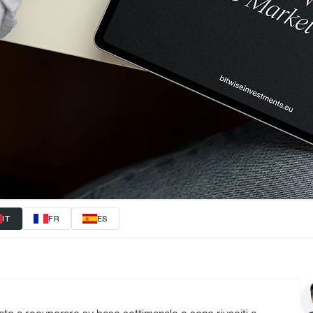
IT
FR
ES