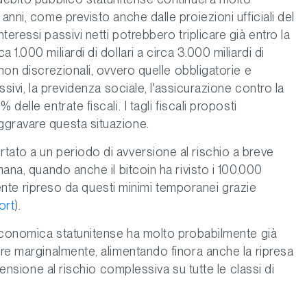
anni, come previsto anche dalle proiezioni ufficiali del
eressi passivi netti potrebbero triplicare già entro la
1.000 miliardi di dollari a circa 3.000 miliardi di
non discrezionali, ovvero quelle obbligatorie e
ssivi, la previdenza sociale, l'assicurazione contro la
elle entrate fiscali. I tagli fiscali proposti
ggravare questa situazione.
tato a un periodo di avversione al rischio a breve
mana, quando anche il bitcoin ha rivisto i 100.000
damente ripreso da questi minimi temporanei grazie
ort
).
a economica statunitense ha molto probabilmente già
ire marginalmente, alimentando finora anche la ripresa
opensione al rischio complessiva su tutte le classi di