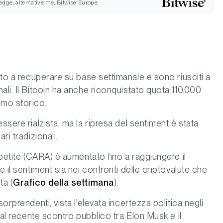
dge, alternative.me, Bitwise Europe
ato a recuperare su base settimanale e sono riusciti a
ali. Il Bitcoin ha anche riconquistato quota 110.000
imo storico.
ssere rialzista, ma la ripresa del sentiment è stata
ri tradizionali.
ppetite (CARA) è aumentato fino a raggiungere il
e il sentiment sia nei confronti delle criptovalute che
ta (
Grafico della settimana
).
orprendenti, vista l'elevata incertezza politica negli
 dal recente scontro pubblico tra Elon Musk e il