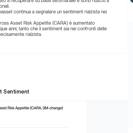
uato a recuperare su base settimanale e sono riusciti a
nali.
toasset continua a segnalare un sentiment rialzista nei
l Cross Asset Risk Appetite (CARA) è aumentato
ue anni, tanto che il sentiment sia nei confronti delle
ecisamente rialzista.
t Sentiment