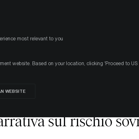
PRODOTTI
R
perience most relevant to you
24, 2025
nt website. Based on your location, clicking 'Proceed to US we
avvicina ai massimi st
AN WEBSITE
t cross-asset migliora e
arrativa sul rischio so