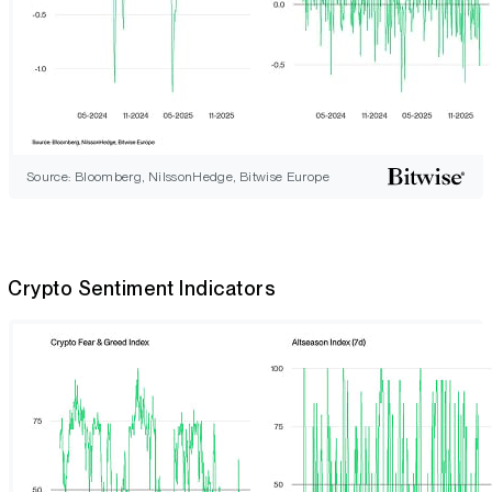
Source: Bloomberg, NilssonHedge, Bitwise Europe
Crypto Sentiment Indicators