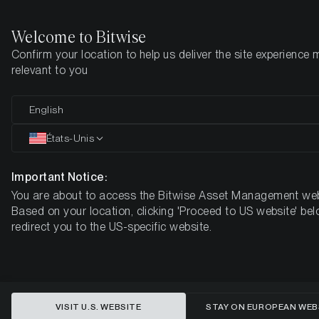
Welcome to Bitwise
Confirm your location to help us deliver the site experience 
Page d'accueil
Apprendre
Market Updates
Semaine 5, 202
relevant to you
L'or grimpe, bitcoin à la traine : le
English
ratio BTC/Or a atteint un niveau
États-Unis
pas vu depuis 2015
Important Notice:
You are about to access the Bitwise Asset Management web
BOUSSOLE HEBDOMADAIRE DU MARCHÉ DES CRYPTO-
Based on your location, clicking 'Proceed to US website' bel
MONNAIES DE BITWISE - SEMAINE 5, 2026
redirect you to the US-specific website.
VISIT U.S. WEBSITE
STAY ON EUROPEAN WEB