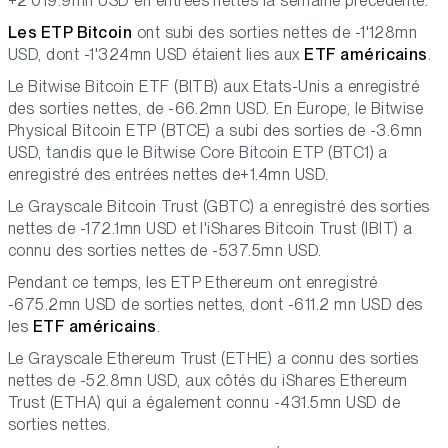
+2'019.9mn USD en entrées nettes la semaine précédente.
Les ETP Bitcoin
ont subi des sorties nettes de -1'128mn
USD, dont -1'324mn USD étaient lies aux
ETF américains
.
Le Bitwise Bitcoin ETF (BITB) aux Etats-Unis a enregistré
des sorties nettes, de -66.2mn USD. En Europe, le Bitwise
Physical Bitcoin ETP (BTCE) a subi des sorties de -3.6mn
USD, tandis que le Bitwise Core Bitcoin ETP (BTC1) a
enregistré des entrées nettes de+1.4mn USD.
Le Grayscale Bitcoin Trust (GBTC) a enregistré des sorties
nettes de -172.1mn USD et l'iShares Bitcoin Trust (IBIT) a
connu des sorties nettes de -537.5mn USD.
Pendant ce temps, les ETP Ethereum ont enregistré
-675.2mn USD de sorties nettes, dont -611.2 mn USD des
les
ETF américains
.
Le Grayscale Ethereum Trust (ETHE) a connu des sorties
nettes de -52.8mn USD, aux côtés du iShares Ethereum
Trust (ETHA) qui a également connu -431.5mn USD de
sorties nettes.