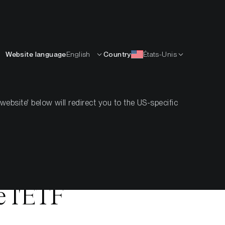
Français
APPRENDRE
L’ENTREPRISE
CONTACTS
Website language
English
Country
États-Unis
bsite' below will redirect you to the US-specific
 le bitcoin
conomiques
e l'ETF