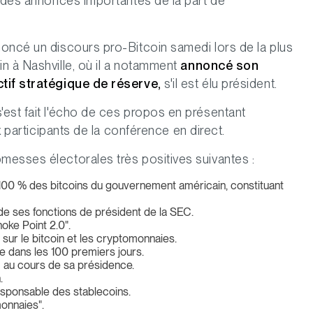
à des annonces importantes de la part de
oncé un discours pro-Bitcoin samedi lors de la plus
n à Nashville, où il a notamment
annoncé son
ctif stratégique de réserve,
s'il est élu président.
est fait l'écho de ces propos en présentant
x participants de la conférence en direct.
messes électorales très positives suivantes :
a 100 % des bitcoins du gouvernement américain, constituant
de ses fonctions de président de la SEC.
oke Point 2.0".
 sur le bitcoin et les cryptomonnaies.
e dans les 100 premiers jours.
C au cours de sa présidence.
.
esponsable des stablecoins.
monnaies".