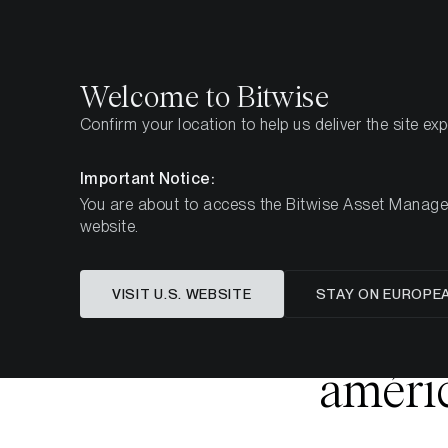
Select
Select
Welcome to Bitwise
Confirm your location to help us deliver the site ex
Page d'accueil
Apprendre
Market Updates
Woc
Important Notice:
You are about to access the Bitwise Asset Manageme
website.
Le marché 
VISIT U.S. WEBSITE
STAY ON EUROPE
stimulé p
améric