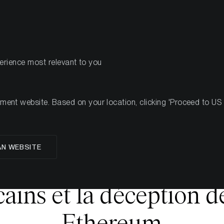
PRODUITS
RESSOURCES
perience most relevant to you
he 31, 2024
nt website. Based on your location, clicking 'Proceed to US we
des crypto-monnaies :
AN WEBSITE
ar les risques macroé
ains et la déception d
Ethereum