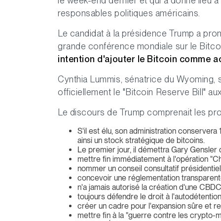
le week-end dernier et qui a donné lieu 
responsables politiques américains.
Le candidat à la présidence Trump a pron
grande conférence mondiale sur le Bitcoi
intention d'ajouter le Bitcoin comme a
Cynthia Lummis, sénatrice du Wyoming, s'
officiellement le "Bitcoin Reserve Bill" au
Le discours de Trump comprenait les pro
S'il est élu, son administration conserver
ainsi un stock stratégique de bitcoins.
Le premier jour, il démettra Gary Gensler 
mettre fin immédiatement à l'opération "Ch
nommer un conseil consultatif présidentiel
concevoir une réglementation transparent
n'a jamais autorisé la création d'une CBD
toujours défendre le droit à l'autodétention
créer un cadre pour l'expansion sûre et r
mettre fin à la "guerre contre les crypto-