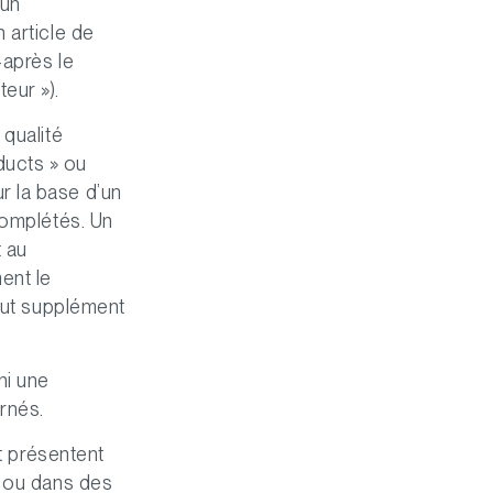
’un
 article de
-après le
eur »).
 qualité
ducts » ou
r la base d’un
complétés. Un
 au
ent le
tout supplément
ni une
rnés.
et présentent
s ou dans des