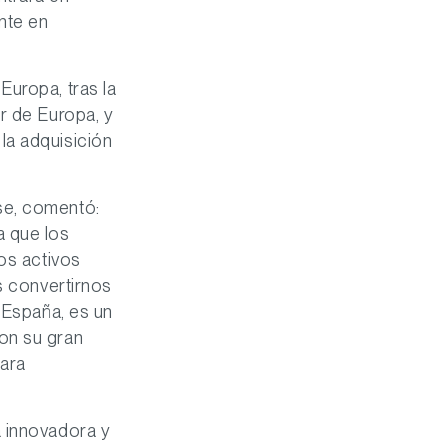
nte en
Europa, tras la
r de Europa, y
la adquisición
se,
comentó:
a que los
los activos
s convertirnos
 España, es un
on su gran
para
a innovadora y