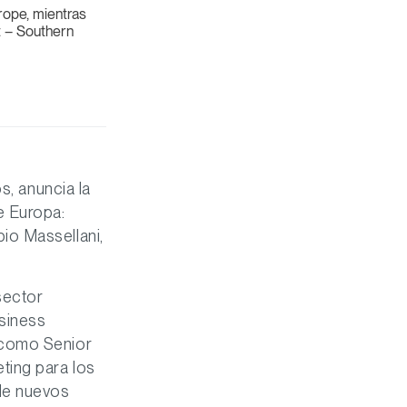
ope, mientras
t – Southern
os, anuncia la
e Europa:
io Massellani,
sector
usiness
 como Senior
ting para los
 de nuevos