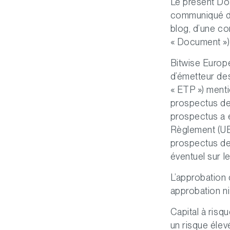
Le présent Doc
communiqué de 
blog, d’une co
« Document ») 
Bitwise Europe
d’émetteur de
« ETP ») ment
prospectus de 
prospectus a é
Règlement (UE)
prospectus de 
éventuel sur l
L’approbation 
approbation n
Capital à risq
un risque élev