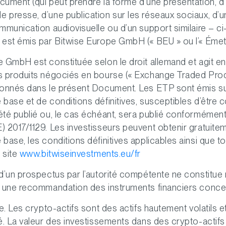
ument (qui peut prendre la forme d’une présentation, d
presse, d’une publication sur les réseaux sociaux, d’un
mmunication audiovisuelle ou d’un support similaire – ci
est émis par Bitwise Europe GmbH (« BEU » ou l’« Émett
 GmbH est constituée selon le droit allemand et agit en
s produits négociés en bourse (« Exchange Traded Pro
ionnés dans le présent Document. Les ETP sont émis su
base et de conditions définitives, susceptibles d’être 
té publié ou, le cas échéant, sera publié conformément
 2017/1129. Les investisseurs peuvent obtenir gratuitem
base, les conditions définitives applicables ainsi que 
e site
www.bitwiseinvestments.eu/fr
d’un prospectus par l’autorité compétente ne constitue 
i une recommandation des instruments financiers conce
ue. Les crypto-actifs sont des actifs hautement volatils 
é. La valeur des investissements dans des crypto-actif