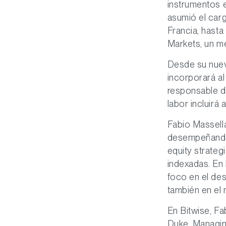
instrumentos 
asumió el carg
Francia, hast
Markets, un m
Desde su nuev
incorporará al
responsable de
labor incluirá
Fabio Massell
desempeñando 
equity strateg
indexadas. En
foco en el de
también en el
En Bitwise, Fa
Duke, Managin