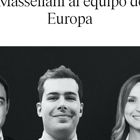
Massellani al equipo d
Europa