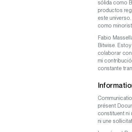
sólida como B
productos reg
este universo.
como minorista
Fabio Massell
Bitwise. Esto
colaborar con 
mi contribució
constante tra
Informati
Communication
présent Docume
constituent ni
ni une sollicit