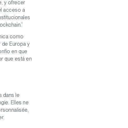
, y ofrecer
el acceso a
nstitucionales
ockchain.”
ámica como
r de Europa y
onfío en que
or que está en
s dans le
gie. Elles ne
ersonnalisée,
er.