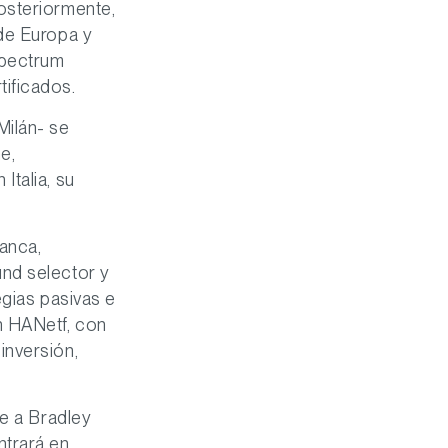
osteriormente,
 de Europa y
Spectrum
ificados.
Milán- se
e,
Italia, su
anca,
und selector y
egias pasivas e
n HANetf, con
inversión,
te a Bradley
ntrará en