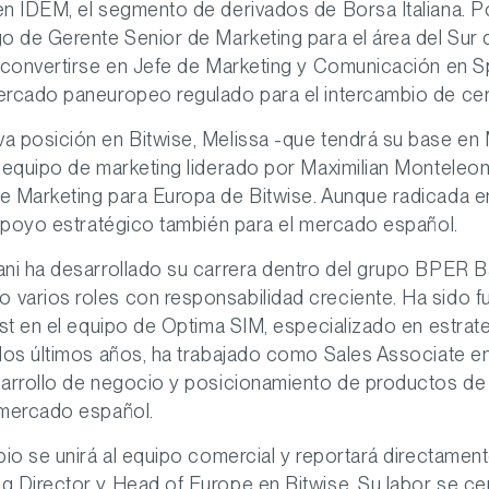
en IDEM, el segmento de derivados de Borsa Italiana. P
o de Gerente Senior de Marketing para el área del Sur
a convertirse en Jefe de Marketing y Comunicación en 
ercado paneuropeo regulado para el intercambio de cert
a posición en Bitwise, Melissa -que tendrá su base en 
 equipo de marketing liderado por Maximilian Monteleon
 Marketing para Europa de Bitwise. Aunque radicada en 
 apoyo estratégico también para el mercado español.
ani ha desarrollado su carrera dentro del grupo BPER B
varios roles con responsabilidad creciente. Ha sido f
ist en el equipo de Optima SIM, especializado en estrat
 los últimos años, ha trabajado como Sales Associate e
sarrollo de negocio y posicionamiento de productos de 
 mercado español.
bio se unirá al equipo comercial y reportará directamen
g Director y Head of Europe en Bitwise. Su labor se ce