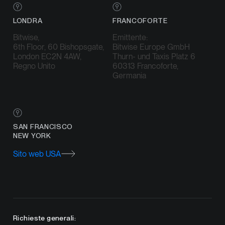
LONDRA
FRANCOFORTE
Bitwise,
Emittente:
6th Floor, 60 Bishopsgate,
Bitwise Europe GmbH
London EC2N 4AW,
Thurn- und Taxis Platz 6
Regno Unito
60313 Francoforte,
Germania
SAN FRANCISCO
NEW YORK
Sito web USA
Richieste generali: