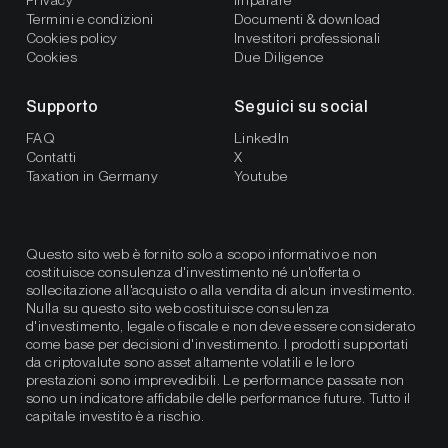
Privacy
Imparare
Termini e condizioni
Documenti & download
Cookies policy
Investitori professionali
Cookies
Due Diligence
Supporto
Seguici su social
FAQ
LinkedIn
Contatti
X
Taxation in Germany
Youtube
Questo sito web è fornito solo a scopo informativo e non
costituisce consulenza d'investimento né un'offerta o
sollecitazione all'acquisto o alla vendita di alcun investimento.
Nulla su questo sito web costituisce consulenza
d'investimento, legale o fiscale e non deve essere considerato
come base per decisioni d'investimento. I prodotti supportati
da criptovalute sono asset altamente volatili e le loro
prestazioni sono imprevedibili. Le performance passate non
sono un indicatore affidabile delle performance future. Tutto il
capitale investito è a rischio.