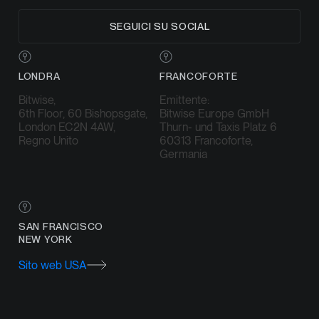
SEGUICI SU SOCIAL
LONDRA
FRANCOFORTE
Bitwise,
Emittente:
6th Floor, 60 Bishopsgate,
Bitwise Europe GmbH
London EC2N 4AW,
Thurn- und Taxis Platz 6
Regno Unito
60313 Francoforte,
Germania
SAN FRANCISCO
NEW YORK
Sito web USA