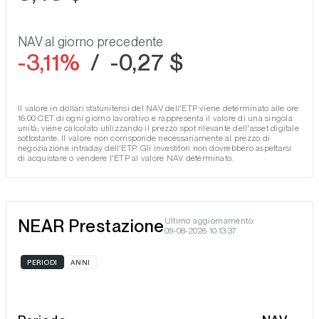
NAV al giorno precedente
-3,11%
/
-0,27 $
Il valore in dollari statunitensi del NAV dell'ETP viene determinato alle ore
16:00 CET di ogni giorno lavorativo e rappresenta il valore di una singola
unità; viene calcolato utilizzando il prezzo spot rilevante dell'asset digitale
sottostante. Il valore non corrisponde necessariamente al prezzo di
negoziazione intraday dell'ETP. Gli investitori non dovrebbero aspettarsi
di acquistare o vendere l'ETP al valore NAV determinato.
NEAR Prestazione
Ultimo aggiornamento:
09-08-2026 10:13:37
PERIODI
ANNI