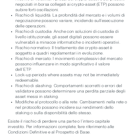
negoziati in borsa collegati ai crypto-asset (ETP) possono
subire forti oscillazioni.
Rischio di liquidità:
La profondità del mercato e i volumi di
negoziazione possono variare, incidendo sull’esecuzione
delle operazioni.
Rischio di custodia:
Anche con soluzioni di custodia di
livello istituzionale, gli asset digitali possono essere
vulnerabili a minacce informatiche o incidenti operativi.
Rischio normativo:
Il trattamento dei crypto-asset è
soggetto a quadri regolamentari in evoluzione.
Rischio di mercato:
I movimenti complessivi del mercato
possono influenzare in modo significativo il valore
dell’ETP.
Lock-up periods
where assets may not be immediately
redeemable.
Rischio di slashing:
Comportamenti scorretti o errori del
validatore possono determinare una perdita parziale degli
asset messi in staking.
Modifiche al protocollo o alla rete:
Cambiamenti nella rete o
nel protocollo possono incidere sui rendimenti dello
staking o sulla disponibilità dello stesso.
Esiste il rischio di perdere una parte o l’intero capitale
investito. Per informazioni complete, fare riferimento alle
Condizioni Definitive e al Prospetto di Base.