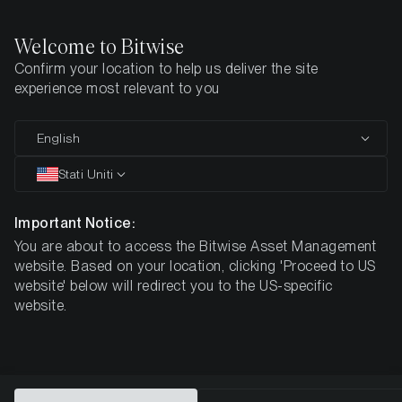
Welcome to Bitwise
Confirm your location to help us deliver the site
Pagina iniziale
Tutti i prodotti
NEAR
experience most relevant to you
COMUNICAZIONE PUBBLICITARIA
English
NEAR
Stati Uniti
Bitwise
Important Notice:
You are about to access the Bitwise Asset Management
NEAR Staking ETP
website. Based on your location, clicking 'Proceed to US
website' below will redirect you to the US-specific
website.
DE000A4A5GV2
8,43 $
3,01%
ISIN
NAV
NET Staking
Reward