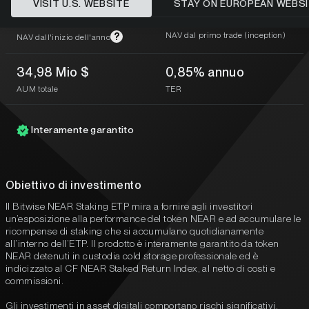
VISIT U.S. WEBSITE
STAY ON EUROPEAN WEBS
1,14%
-19,48%
NAV dal primo trade (inception)
?
NAV dall'inizio dell'anno
34,98 Mio $
0,85% annuo
AUM totale
TER
Interamente garantito
Obiettivo di investimento
Il Bitwise NEAR Staking ETP mira a fornire agli investitori
un’esposizione alla performance del token NEAR e ad accumulare le
ricompense di staking che si accumulano quotidianamente
all’interno dell’ETP. Il prodotto è interamente garantito da token
NEAR detenuti in custodia cold storage professionale ed è
indicizzato al CF NEAR Staked Return Index, al netto di costi e
commissioni.
Gli investimenti in asset digitali comportano rischi significativi,