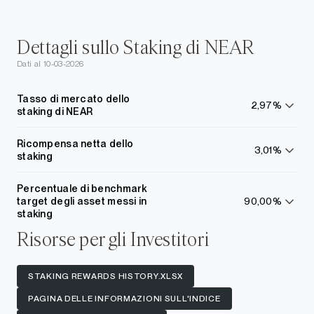
Dettagli sullo Staking di NEAR
Dati al 10-03-2026
Tasso di mercato dello
2,97%
staking di NEAR
Scopri
di
più
Ricompensa netta dello
3,01%
staking
Scopri
di
più
Percentuale di benchmark
target degli asset messi in
90,00%
Scopri
staking
di
Risorse per gli Investitori
più
STAKING REWARDS HISTORY.XLSX
PAGINA DELLE INFORMAZIONI SULL'INDICE