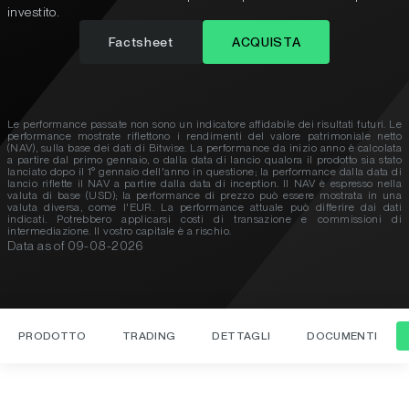
investito.
Factsheet
ACQUISTA
Le performance passate non sono un indicatore affidabile dei risultati futuri. Le
performance mostrate riflettono i rendimenti del valore patrimoniale netto
(NAV), sulla base dei dati di Bitwise. La performance da inizio anno è calcolata
a partire dal primo gennaio, o dalla data di lancio qualora il prodotto sia stato
lanciato dopo il 1° gennaio dell'anno in questione; la performance dalla data di
lancio riflette il NAV a partire dalla data di inception. Il NAV è espresso nella
valuta di base (USD); la performance di prezzo può essere mostrata in una
valuta diversa, come l'EUR. La performance attuale può differire dai dati
indicati. Potrebbero applicarsi costi di transazione e commissioni di
intermediazione. Il vostro capitale è a rischio.
Data as of
09-08-2026
PRODOTTO
TRADING
DETTAGLI
DOCUMENTI