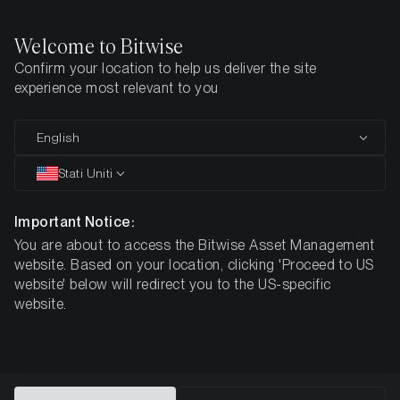
Welcome to Bitwise
Confirm your location to help us deliver the site
Pagina iniziale
Tutti i prodotti
BTCE
experience most relevant to you
COMUNICAZIONE PUBBLICITARIA
English
BTCE
Stati Uniti
Bitwise
Important Notice:
You are about to access the Bitwise Asset Management
Physical Bitcoin ETP
website. Based on your location, clicking 'Proceed to US
website' below will redirect you to the US-specific
website.
DE000A27Z304
57,30 $
ISIN
NAV