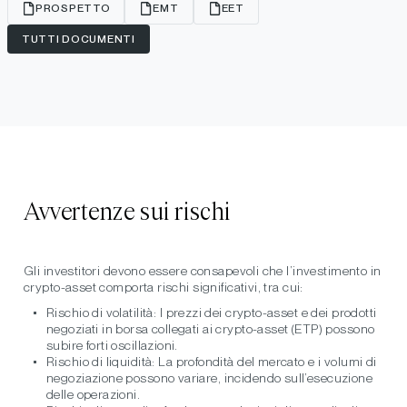
PROSPETTO
EMT
EET
TUTTI DOCUMENTI
Avvertenze sui rischi
Gli investitori devono essere consapevoli che l’investimento in
crypto-asset comporta rischi significativi, tra cui:
Rischio di volatilità:
I prezzi dei crypto-asset e dei prodotti
negoziati in borsa collegati ai crypto-asset (ETP) possono
subire forti oscillazioni.
Rischio di liquidità:
La profondità del mercato e i volumi di
negoziazione possono variare, incidendo sull’esecuzione
delle operazioni.