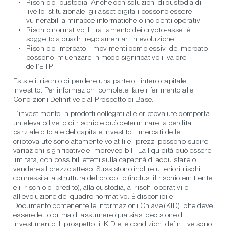
Rischio di custodia:
Anche con soluzioni di custodia di
livello istituzionale, gli asset digitali possono essere
vulnerabili a minacce informatiche o incidenti operativi.
Rischio normativo:
Il trattamento dei crypto-asset è
soggetto a quadri regolamentari in evoluzione.
Rischio di mercato:
I movimenti complessivi del mercato
possono influenzare in modo significativo il valore
dell’ETP.
Esiste il rischio di perdere una parte o l’intero capitale
investito. Per informazioni complete, fare riferimento alle
Condizioni Definitive e al Prospetto di Base.
L’investimento in prodotti collegati alle criptovalute comporta
un elevato livello di rischio e può determinare la perdita
parziale o totale del capitale investito. I mercati delle
criptovalute sono altamente volatili e i prezzi possono subire
variazioni significative e imprevedibili. La liquidità può essere
limitata, con possibili effetti sulla capacità di acquistare o
vendere al prezzo atteso. Sussistono inoltre ulteriori rischi
connessi alla struttura del prodotto (inclusi il rischio emittente
e il rischio di credito), alla custodia, ai rischi operativi e
all’evoluzione del quadro normativo. È disponibile il
Documento contenente le Informazioni Chiave (KID), che deve
essere letto prima di assumere qualsiasi decisione di
investimento. Il prospetto, il KID e le condizioni definitive sono