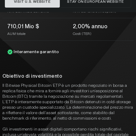
VISIT U.S. WEBSITE
STAY ON EUROPEAN WEBSITE
-28,27%
490,62%
NAV Dall'inizio dell'anno
NAV dal lancio (inception)
710,01 Mio $
2,00% annuo
AUM totale
Costi (TER)
Interamente garantito
Obiettivo di investimento
Il Bitwise Physical Bitcoin ETP è un prodotto negoziato in borsa a
replica fisica che mira a fornire agli investitori un’esposizione al
Bitcoin (BTC) tramite la negoziazione su mercati regolamentati.
L’ETP è interamente supportato da Bitcoin detenuti in cold-storage
presso un custode specializzato. La determinazione del prezzo mira
a riflettere il valore dell’asset sottostante, come stabilito dal
benchmark di riferimento, al netto di commissioni e costi.
Gli investimenti in asset digitali comportano rischi significativi,
inclusa un’elevata volatilità e la possibile perdita totale del capitale