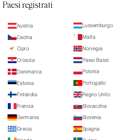
Paesi registrati
Lussemburgo
Austria
Malta
Cechia
Norvegia
Cipro
Paesi Bassi
Croazia
Polonia
Danimarca
Portogallo
Estonia
Regno Unito
Finlandia
Slovacchia
Francia
Slovenia
Germania
Grecia
Spagna