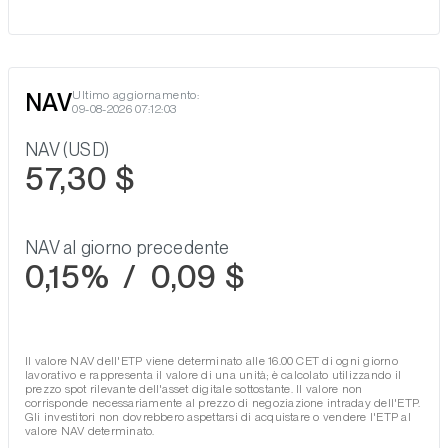
NAV
Ultimo aggiornamento:
09-08-2026 07:12:03
NAV (USD)
57,30 $
NAV al giorno precedente
0,15%
/
0,09 $
Il valore NAV dell'ETP viene determinato alle 16.00 CET di ogni giorno
lavorativo e rappresenta il valore di una unità; è calcolato utilizzando il
prezzo spot rilevante dell'asset digitale sottostante. Il valore non
corrisponde necessariamente al prezzo di negoziazione intraday dell'ETP.
Gli investitori non dovrebbero aspettarsi di acquistare o vendere l'ETP al
valore NAV determinato.