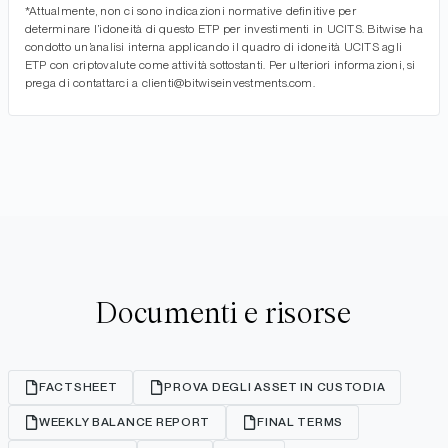
*Attualmente, non ci sono indicazioni normative definitive per
determinare l’idoneità di questo ETP per investimenti in UCITS. Bitwise ha
condotto un’analisi interna applicando il quadro di idoneità UCITS agli
ETP con criptovalute come attività sottostanti. Per ulteriori informazioni, si
prega di contattarci a clienti@bitwiseinvestments.com.
Documenti e risorse
FACTSHEET
PROVA DEGLI ASSET IN CUSTODIA
WEEKLY BALANCE REPORT
FINAL TERMS