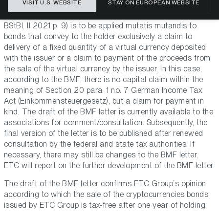
VISIT U.S. WEBSITE
STAY ON EUROPEAN WEBSITE
of February 6, 2018, IX R 33/17, BStBl. II p. 525) and Gold-
Bullion securities (cf. BMF ruling of 16. June 2020, VIII 7/17,
BStBl. II 2021 p. 9) is to be applied mutatis mutandis to
bonds that convey to the holder exclusively a claim to
delivery of a fixed quantity of a virtual currency deposited
with the issuer or a claim to payment of the proceeds from
the sale of the virtual currency by the issuer. In this case,
according to the BMF, there is no capital claim within the
meaning of Section 20 para. 1 no. 7 German Income Tax
Act (Einkommensteuergesetz), but a claim for payment in
kind. The draft of the BMF letter is currently available to the
associations for comment/consultation. Subsequently, the
final version of the letter is to be published after renewed
consultation by the federal and state tax authorities. If
necessary, there may still be changes to the BMF letter.
ETC will report on the further development of the BMF letter.
The draft of the BMF letter
confirms ETC Group´s opinion
,
according to which the sale of the cryptocurrencies bonds
issued by ETC Group is tax-free after one year of holding.