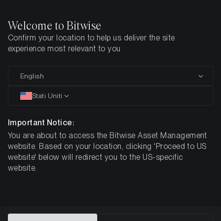
Welcome to Bitwise
Information on the tax
Confirm your location to help us deliver the site
experience most relevant to you
treatment of Crypto ETCs
in Germany
English
Stati Uniti
On June 17, 2021, the German Federal Ministry of Finance
Important Notice:
(BMF) published a draft letter regarding individual questions
You are about to access the Bitwise Asset Management
on the income tax treatment of virtual currencies and
website. Based on your location, clicking 'Proceed to US
tokens (
Bundesfinanzministerium - Entwurf eines BMF-
website' below will redirect you to the US-specific
Schreibens: Einzelfragen zur ertragsteuerrechtlichen
website.
Behandlung von virtuellen Währungen und von Token
). In
marginal number 67 of the letter, it is clarified that the BMF
case law on Xetra-Gold bonds (cf. BMF rulings of May 12,
2015, VIII R 35/14, Federal Tax Gazette (Bundessteuerblatt
– BStBl.) II p. 834 and VIII R 4/15, BStBl II p. 835, BMF ruling