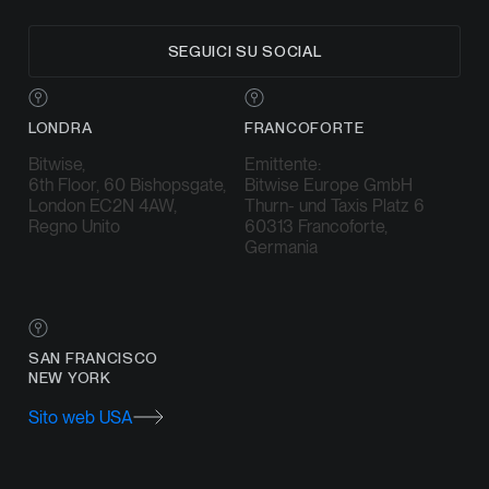
SEGUICI SU SOCIAL
LONDRA
FRANCOFORTE
Bitwise,
Emittente:
6th Floor, 60 Bishopsgate,
Bitwise Europe GmbH
London EC2N 4AW,
Thurn- und Taxis Platz 6
Regno Unito
60313 Francoforte,
Germania
SAN FRANCISCO
NEW YORK
Sito web USA