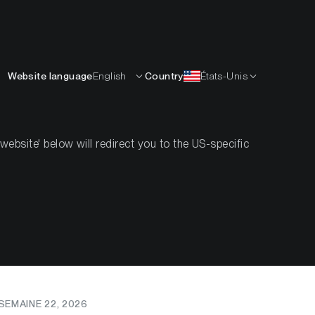
Français
APPRENDRE
L’ENTREPRISE
CONTACTS
Website language
English
Country
États-Unis
bsite' below will redirect you to the US-specific
historiques
100
EMAINE 22, 2026