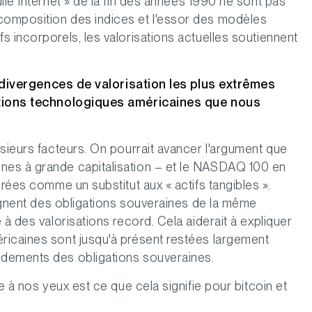
lle Internet » de la fin des années 1990 ne sont pas
composition des indices et l'essor des modèles
 incorporels, les valorisations actuelles soutiennent
es divergences de valorisation les plus extrêmes
sations technologiques américaines que nous
usieurs facteurs. On pourrait avancer l'argument que
nes à grande capitalisation – et le NASDAQ 100 en
érées comme un substitut aux « actifs tangibles ».
oignent des obligations souveraines de la même
 à des valorisations record. Cela aiderait à expliquer
ricaines sont jusqu'à présent restées largement
ndements des obligations souveraines.
e à nos yeux est ce que cela signifie pour bitcoin et