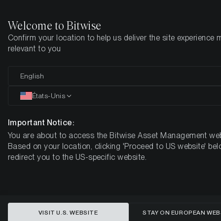
Welcome to Bitwise
Confirm your location to help us deliver the site experience 
Page d'accueil
Apprendre
Market Updates
Semaine 24, 20
relevant to you
Le canari dans la mine
English
macroéconomique : Bitcoin et la
États-Unis
récente vague d'aversion au risque
Important Notice:
sur les marchés boursiers
You are about to access the Bitwise Asset Management web
Based on your location, clicking 'Proceed to US website' bel
BOUSSOLE HEBDOMADAIRE DU MARCHÉ DES CRYPTO-
redirect you to the US-specific website.
MONNAIES DE BITWISE - SEMAINE 24, 2026
VISIT U.S. WEBSITE
STAY ON EUROPEAN WEB