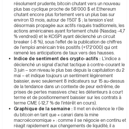
résolument prudente, bitcoin chutant vers un nouveau
plus bas cyclique proche de 58’000 $ et Ethereum
chutant encore plus fortement vers un plus bas sur
environ 13 mois, autour de 1’507 $ ; la tension s'est
désormais propagée aux actifs risqués traditionnels, les
actions américaines ayant fortement chuté (Nasdaq -4,7
% vendredi) et le KOSPI ayant déclenché un circuit
breaker (-8 %), sous l'effet de la publication de chiffres
de l'emploi américain très positifs (+172’000) qui ont
ramené les anticipations de taux vers des hausses.
Indice de sentiment des crypto-actifs :
L'indice a
déclenché un signal d'achat tactique à contre-courant le
3 juin – son niveau le plus bas depuis la capitulation du 2
mai – et indique toujours un sentiment légèrement
baissier, avec seulement 8 indicateurs sur 15 au-dessus
de la tendance dans un contexte de peur extrême, de
prises de pertes massives chez les détenteurs à court
terme et de positionnement baissier sur les contrats à
terme CME (-12,7 % de l'intérêt en cours).
Graphique de la semaine :
Il met en évidence le rôle
du bitcoin en tant que « canari dans la mine
macroéconomique » : comme il se négocie en continu et
réagit rapidement aux changements de liquidité, il a