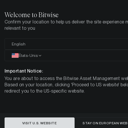
Welcome to Bitwise
Confirm your location to help us deliver the site experience 
Page d'accueil
Apprendre
Market Updates
Woche 36, 2024
relevant to you
Les marchés des crypto-monnaies
English
se consolident au milieu des
États-Unis
inquiétudes économiques :
Important Notice:
Potentiel de stabilisation à venir
You are about to access the Bitwise Asset Management web
Based on your location, clicking 'Proceed to US website' bel
BOUSSOLE HEBDOMADAIRE DU MARCHÉ DES CRYPTO-
redirect you to the US-specific website.
MONNAIES DE BITWISE - SEMAINE 36, 2024
VISIT U.S. WEBSITE
STAY ON EUROPEAN WEB