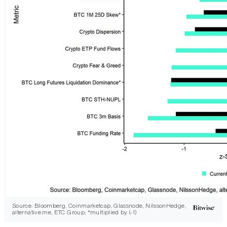
Source: Bloomberg, Coinmarketcap, Glassnode, NilssonHedge,
alternative.me, ETC Group; *multiplied by (-1)