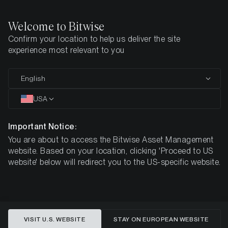
Welcome to Bitwise
Confirm your location to help us deliver the site
Startseite
Über uns
experience most relevant to you
Unternehmen
Mission
Team
Produktphilosophie
Geschich
English
USA
ÜBER UNS
Important Notice:
Maßstab für Qualität
You are about to access the Bitwise Asset Management
website. Based on your location, clicking 'Proceed to US
in Krypto-ETPs –
website' below will redirect you to the US-specific website.
Deutschlands
erster Krypto-Wertpapier
Emittent
VISIT U.S. WEBSITE
STAY ON EUROPEAN WEBSITE