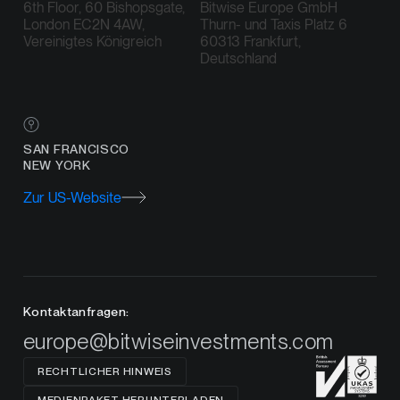
6th Floor, 60 Bishopsgate,
Bitwise Europe GmbH
London EC2N 4AW,
Thurn- und Taxis Platz 6
Vereinigtes Königreich
60313 Frankfurt,
Deutschland
SAN FRANCISCO
NEW YORK
Zur US-Website
Kontaktanfragen:
europe@bitwiseinvestments.com
RECHTLICHER HINWEIS