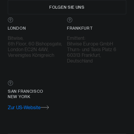
FOLGEN SIE UNS
LONDON
FRANKFURT
Bitwise,
Emittent:
6th Floor, 60 Bishopsgate,
Bitwise Europe GmbH
London EC2N 4AW,
Thurn- und Taxis Platz 6
Vereinigtes Königreich
60313 Frankfurt,
Deutschland
SAN FRANCISCO
NEW YORK
Zur US-Website