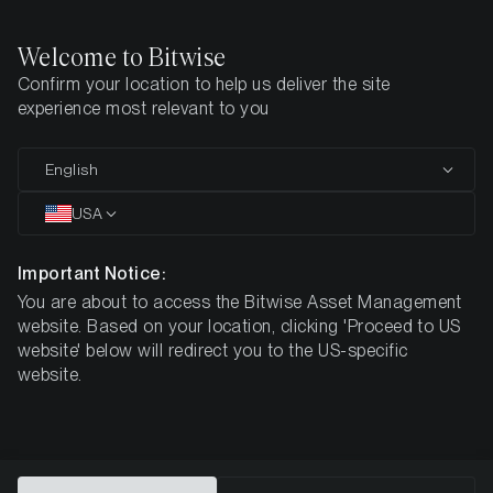
Welcome to Bitwise
Confirm your location to help us deliver the site
Startseite
How To Buy
experience most relevant to you
Kryptowährungen einfach
English
handeln mit
USA
ETPs
Important Notice:
You are about to access the Bitwise Asset Management
website. Based on your location, clicking 'Proceed to US
Bitcoin & Co bequem über Ihr bestehendes
website' below will redirect you to the US-specific
Wertpapierdepot wie Aktien oder ETFs handeln
website.