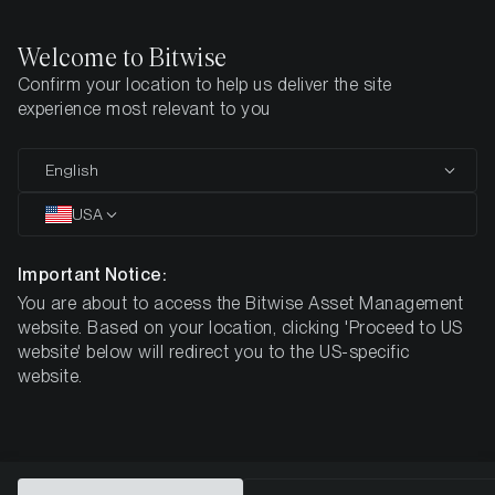
Welcome to Bitwise
Confirm your location to help us deliver the site
Startseite
Alle Produkte
BSOL
experience most relevant to you
MARKETINGMITTEILUNG
English
BSOL
USA
Bitwise
Important Notice:
You are about to access the Bitwise Asset Management
Solana Staking ETP
website. Based on your location, clicking 'Proceed to US
website' below will redirect you to the US-specific
website.
DE000A4A59D2
3,91 $
4,32 %
ISIN
NAV
NET Staking
Reward