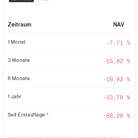
Zeitraum
NAV
1 Monat
-7,71 %
3 Monate
-15,82 %
6 Monate
-10,92 %
1 Jahr
-53,70 %
Seit Erstauflage
*
-66,20 %