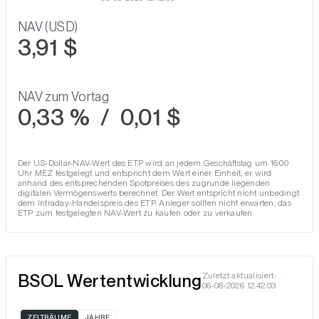
NAV (USD)
3,91 $
NAV zum Vortag
0,33 %
/
0,01 $
Der US-Dollar-NAV-Wert des ETP wird an jedem Geschäftstag um 16:00
Uhr MEZ festgelegt und entspricht dem Wert einer Einheit; er wird
anhand des entsprechenden Spotpreises des zugrunde liegenden
digitalen Vermögenswerts berechnet. Der Wert entspricht nicht unbedingt
dem Intraday-Handelspreis des ETP. Anleger sollten nicht erwarten, das
ETP zum festgelegten NAV-Wert zu kaufen oder zu verkaufen.
BSOL Wertentwicklung
Zuletzt aktualisiert:
06-08-2026 12:42:03
ZEITRÄUME
JAHRE