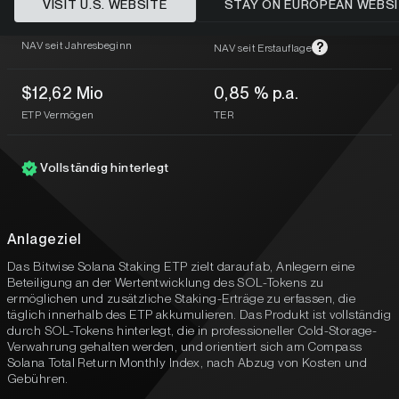
VISIT U.S. WEBSITE
STAY ON EUROPEAN WEBS
-41,45 %
-66,20 %
NAV seit Jahresbeginn
?
NAV seit Erstauflage
$12,62 Mio
0,85 % p.a.
ETP Vermögen
TER
Vollständig hinterlegt
Anlageziel
Das Bitwise Solana Staking ETP zielt darauf ab, Anlegern eine
Beteiligung an der Wertentwicklung des SOL-Tokens zu
ermöglichen und zusätzliche Staking-Erträge zu erfassen, die
täglich innerhalb des ETP akkumulieren. Das Produkt ist vollständig
durch SOL-Tokens hinterlegt, die in professioneller Cold-Storage-
Verwahrung gehalten werden, und orientiert sich am Compass
Solana Total Return Monthly Index, nach Abzug von Kosten und
Gebühren.