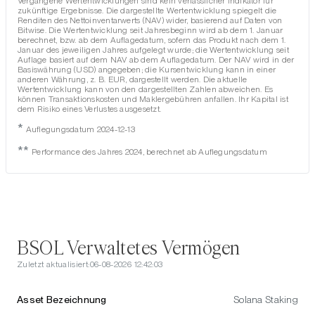
Vergangene Wertentwicklungen sind kein verlässlicher Indikator für
zukünftige Ergebnisse. Die dargestellte Wertentwicklung spiegelt die
Renditen des Nettoinventarwerts (NAV) wider, basierend auf Daten von
Bitwise. Die Wertentwicklung seit Jahresbeginn wird ab dem 1. Januar
berechnet, bzw. ab dem Auflagedatum, sofern das Produkt nach dem 1.
Januar des jeweiligen Jahres aufgelegt wurde; die Wertentwicklung seit
Auflage basiert auf dem NAV ab dem Auflagedatum. Der NAV wird in der
Basiswährung (USD) angegeben; die Kursentwicklung kann in einer
anderen Währung, z. B. EUR, dargestellt werden. Die aktuelle
Wertentwicklung kann von den dargestellten Zahlen abweichen. Es
können Transaktionskosten und Maklergebühren anfallen. Ihr Kapital ist
dem Risiko eines Verlustes ausgesetzt.
*
Auflegungsdatum 2024-12-13
**
Performance des Jahres 2024, berechnet ab Auflegungsdatum
BSOL Verwaltetes Vermögen
Zuletzt aktualisiert:
06-08-2026 12:42:03
Asset Bezeichnung
Solana Staking