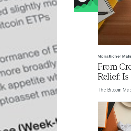
Monatlicher Mak
From Cred
Relief: I
Out?
The Bitcoin Mac