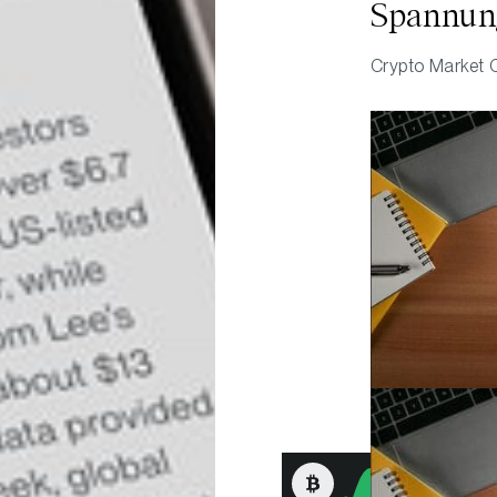
Spannun
Staatsan
Crypto Market
Katalysat
könnten