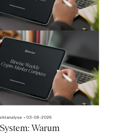
rktanalyse
03-08-2026
m System: Warum