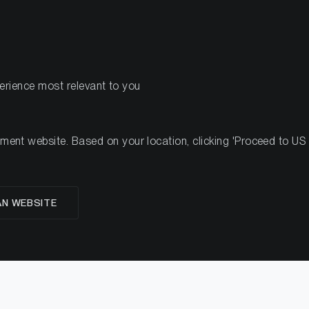
PRODUKTE
RESSOU
perience most relevant to you
Investmentstudien
Marktanalysen
Ad-hoc Krypto Resear
nt website. Based on your location, clicking 'Proceed to US we
ysen, Research
& 
AN WEBSITE