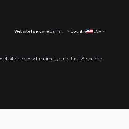
Deutsch
RCEN
KNOW-HOW
ÜBER UNS
KONTAKT
Website language
English
Country
USA
ch
Krypto-Handbuch
Leitfäden für Anleger
bsite' below will redirect you to the US-specific
Leitfäden