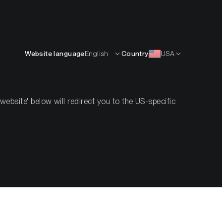
Deutsch
RCEN
KNOW-HOW
ÜBER UNS
KONTAKT
Website language
English
Country
USA
ch
Krypto-Handbuch
Leitfäden für Anleger
bsite' below will redirect you to the US-specific