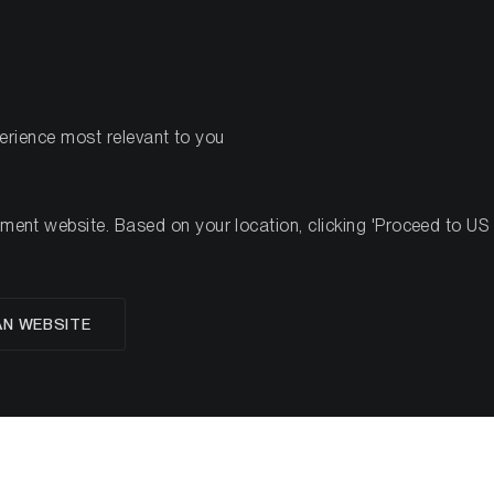
PRODUKTE
RESSOU
perience most relevant to you
Investmentstudien
Marktanalysen
Ad-hoc Krypto Resear
nt website. Based on your location, clicking 'Proceed to US we
Marktanalysen
AN WEBSITE