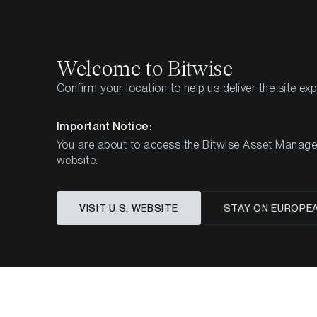
Select
Select
Welcome to Bitwise
Confirm your location to help us deliver the site ex
Startseite
Know-How
Regular Updates
Important Notice:
You are about to access the Bitwise Asset Manageme
website.
VISIT U.S. WEBSITE
STAY ON EUROPE