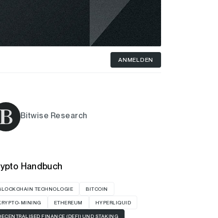
ANMELDEN
Bitwise Research
rypto Handbuch
BLOCKCHAIN TECHNOLOGIE
BITCOIN
KRYPTO-MINING
ETHEREUM
HYPERLIQUID
DECENTRALISED FINANCE (DEFI) UND STAKING