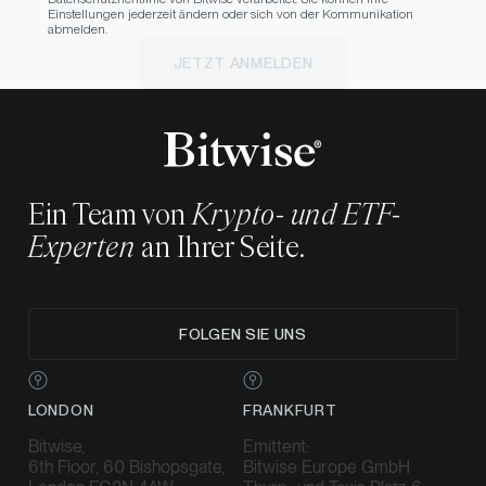
Einstellungen jederzeit ändern oder sich von der Kommunikation
abmelden.
JETZT ANMELDEN
Ein Team von
Krypto- und ETF-
Experten
an Ihrer Seite.
FOLGEN SIE UNS
LONDON
FRANKFURT
Bitwise,
Emittent:
6th Floor, 60 Bishopsgate,
Bitwise Europe GmbH