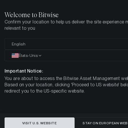
Welcome to Bitwise
Confirm your location to help us deliver the site experience 
Page d'accueil
Apprendre
Market Updates
Semaine 40, 20
relevant to you
Le sentiment crypto chute, Bitcoin
English
affiche de rares gains en
États-Unis
septembre
Important Notice:
You are about to access the Bitwise Asset Management web
BOUSSOLE HEBDOMADAIRE DU MARCHÉ DES CRYPTO-
Based on your location, clicking 'Proceed to US website' bel
MONNAIES DE BITWISE - SEMAINE 40, 2025
redirect you to the US-specific website.
NOTE À NOS LECTEURS : NOUS AVONS MIS À JOUR NOTRE
RAPPORT POUR INCLURE LES LECTURES DU SENTIMENT
INTRA JOURNALIER DE NOTRE INDICE DE SENTIMENT DES
CRYPTOACTIFS ! NOUS PUBLIERONS RÉGULIÈREMENT LES
RÉSULTATS EN ANNEXE DU RAPPORT.
VISIT U.S. WEBSITE
STAY ON EUROPEAN WEB