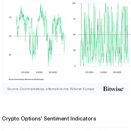
Source: Coinmarketcap, alternative.me, Bitwise Europe
Crypto Options' Sentiment Indicators