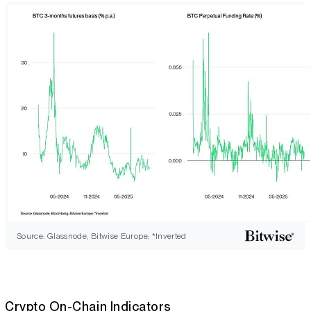
Source: Glassnode, Bitwise Europe; *Inverted
Crypto On-Chain Indicators